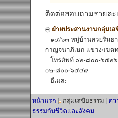
ติดต่อสอบถามรายละเอ
ฝ่ายประสานงานกลุ่มเส
๑๔/๖๓ หมู่บ้านสวยริมธ
กาญจนาภิเษก แขวง/เขตท
โทรศัพท์ ๐๒-๘๐๐-๖๕๒๖
๐๒-๘๐๐-๖๕๔๙
อีเมล:
หน้าแรก
|
กลุ่มเสขิยธรรม |
คว
ธรรมกับชีวิตและสังคม