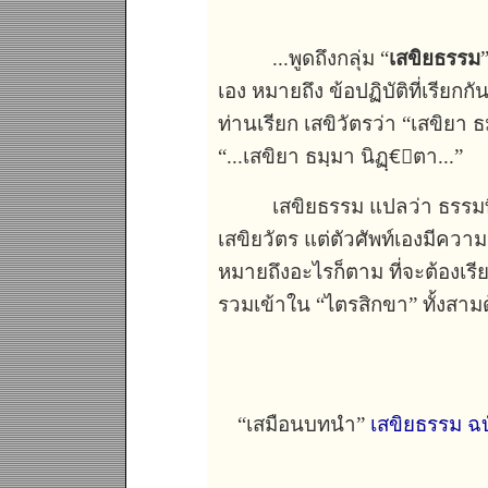
...พูดถึงกลุ่ม “
เสขิยธรรม
เอง หมายถึง ข้อปฏิบัติที่เรียก
ท่านเรียก เสขิวัตรว่า “เสขิยา
“...เสขิยา ธมฺมา นิฏฺ€ิตา...”
เสขิยธรรม แปลว่า ธรรมที่พึ
เสขิยวัตร แต่ตัวศัพท์เองมีความ
หมายถึงอะไรก็ตาม ที่จะต้องเรียน
รวมเข้าใน “ไตรสิกขา” ทั้งสามด้
“เสมือนบทนำ”
เสขิยธรรม ฉบ