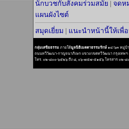
นักบวชกับสังคมร่วมสมัย
|
จดหม
แผนผังไซต์
สมุดเยี่ยม
|
แนะนำหน้านี้ให้เพื่
กลุ่มเสขิยธรรม
ภายใต้
มูลนิธิเมตตาธรรมรักษ์
๑๔/๖๓ หมู่บ
ถนนทวีวัฒนา-กาญจนาภิเษก แขวง/เขตทวีวัฒนา กรุงเทพฯ
โทร. ๐๒-๘๐๐-๖๕๒๖ ถึง ๘, ๐๖-๗๕๗-๕๑๕๖ โทรสาร ๐๒-