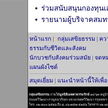
ร่วมสนับสนุนกองทุน
รายนามผู้บริจาคสมท
หน้าแรก
|
กลุ่มเสขิยธรรม
|
คว
ธรรมกับชีวิตและสังคม
นักบวชกับสังคมร่วมสมัย
|
จดหม
แผนผังไซต์
สมุดเยี่ยม
|
แนะนำหน้านี้ให้เพื่
กลุ่มเสขิยธรรม
ภายใต้
มูลนิธิเมตตาธรรมรักษ์
๑๔/๖๓ หมู่บ
ถนนทวีวัฒนา-กาญจนาภิเษก แขวง/เขตทวีวัฒนา กรุงเทพฯ
โทร. ๐๒-๘๐๐-๖๕๒๖ ถึง ๘, ๐๖-๗๕๗-๕๑๕๖ โทรสาร ๐๒-