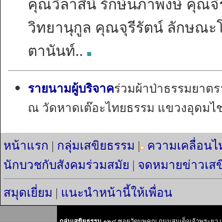
คุณวิลาสินี รักษ์นภาพงษ์ คุณจ
วิทยานุกูล คุณจุรีรัตน์ ลักษ
ตานันท์..
รายนามผู้บริจาค
ร่วมผ้าป่าธรรมยาต
ณ วัดหาดเต๊อะไทยธรรม แขวงอุดมไชย
หน้าแรก
|
กลุ่มเสขิยธรรม
|
ความเคลื่อนไ
นักบวชกับสังคมร่วมสมัย
|
จดหมายข่าวเสข
สมุดเยี่ยม
|
แนะนำหน้านี้ให้เพื่อน
กลุ่มเสขิยธรรม
๑๒๔ ซอยวัดนพคุณ ถนนสมเด็จเจ้าพระยา 