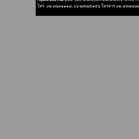
โทร. ๐๒-๘๖๓๑๑๑๘, ๐๖-๗๕๗๕๑๕๖ โทรสาร ๐๒-๔๓๗๘