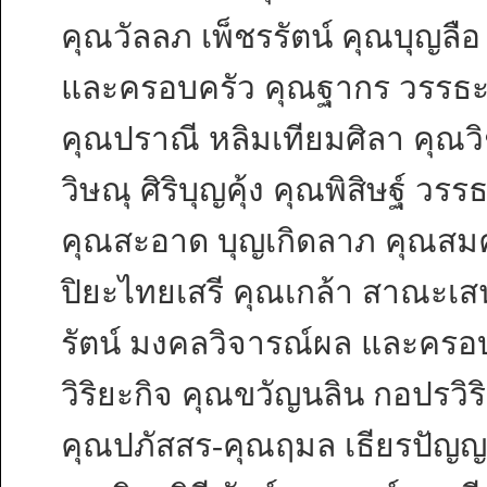
คุณวัลลภ เพ็ชรรัตน์ คุณบุญลือ
และครอบครัว คุณฐากร วรรธะมาน
คุณปราณี หลิมเทียมศิลา คุณวิ
วิษณุ ศิริบุญคุ้ง คุณพิสิษฐ์ ว
คุณสะอาด บุญเกิดลาภ คุณสมค
ปิยะไทยเสรี คุณเกล้า สาณะเสน 
รัตน์ มงคลวิจารณ์ผล และครอบค
วิริยะกิจ คุณขวัญนลิน กอปรวิร
คุณปภัสสร-คุณฤมล เธียรปัญญา