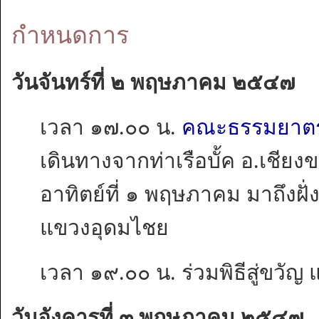
กำหนดการ
วันจันทร์ที่ ๒ พฤษภาคม ๒๕๔๗
เวลา ๑๗.๐๐ น.
คณะธรรมยาตราร
เดินทางจากท่าเรือบั้ค อ.เชียงข
อาทิตย์ที่ ๑ พฤษภาคม มาถึงฝั
แขวงอุดมไชย
เวลา ๑๙.๐๐ น. ร่วมพิธีสู่ขว
วันอังคารที่ ๓ พฤษภาคม ๒๕๔๗