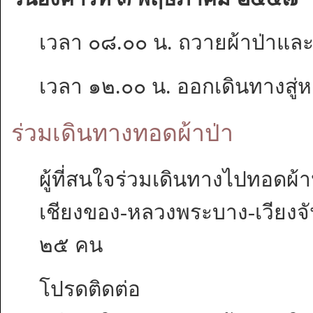
เวลา ๐๘.๐๐ น. ถวายผ้าป่าและ
เวลา ๑๒.๐๐ น. ออกเดินทางสู
ร่วมเดินทางทอดผ้าป่า
ผู้ที่สนใจร่วมเดินทางไปทอดผ้า
เชียงของ-หลวงพระบาง-เวียงจ
๒๕ คน
โปรดติดต่อ