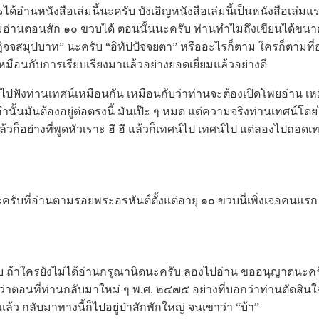
รได้อ่านหนังสือเล่มนี้นะครับ บังเอิญหนังสือเล่มนี้เป็นหนังสือเล่
อ่านตอนสัก ๑๐ ขวบได้ ตอนนั้นนะครับ ท่านทำไมถึงเขียนได้ขนาดน
ปฏิจจสมุปบาท” นะครับ “อิทัปปัจจยตา” หรืออะไรก็ตาม ใครก็ตามที่อ
หมือนกับการเรียบเรียงมาแล้วอย่างยอดเยี่ยมแล้วอย่างดี
ังท่านเทศน์เหมือนกัน เหมือนกับว่าท่านจะต้องเปิดโพยอ่าน เหมื
คำนั้นมันต้องอยู่ต่อตรงนี้ มันเป๊ะ ๆ หมด แต่ความจริงท่านเทศน์โด
ล้วก็อย่างที่พูดหัวเราะ ฮึ ฮึ แล้วก็เทศน์ไป เทศน์ไป แต่ลองไปถอดเท
รับที่อ่านตามรอยพระอรหันต์ตั้งแต่อายุ ๑๐ ขวบนี่เพิ่งเจอคนแรก ค
บ ถ้าใครยังไม่ได้อ่านกรุณานิดนะครับ ลองไปอ่าน ขออนุญาตนะค
ว่าตอนที่ท่านกลับมาใหม่ ๆ พ.ศ. ๒๔๗๕ อย่างที่บอกว่าท่านตัดสินใ
องแล้ว กลับมาทางนี้ก็ไปอยู่ป่าสักพักใหญ่ จนเขาว่า “บ้า”