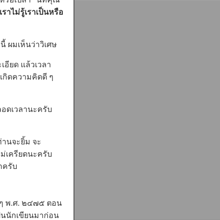
เราไม่รู้เราเป็นหรือ
 ผมเห็นว่าวิเศษ
ละเอียด แล้วเวลา
าเกิดความคิดดี ๆ
ตลอดเวลานะครับ
านจะยิ้ม จะ
ไม่เครียดนะครับ
กครับ
่ ๆ พ.ศ. ๒๔๗๕ ตอน
ป็นนักเขียนมาก่อน