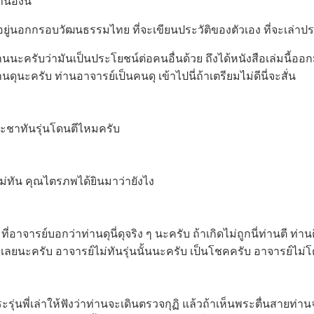
ำนองนี้
นอกกรอบวัฒนธรรมไทย ที่จะเขียนประวัติของตัวเอง ที่จะเล่าประ
รับว่ามันเป็นประโยชน์ต่อคนอื่นด้วย ถึงได้หนังสือเล่มนี้ออ
านดุนะครับ ท่านอาจารย์เป็นคนดุ เข้าไปนี่ถ้าเตรียมไม่ดีนี่จะสั่น
ะชาทันรุ่นโดนตีไหมครับ
ไม่ทัน คุณไตรภพได้ยินมาว่ายังไง
 ที่อาจารย์บอกว่าท่านดุนี่ดุจริง ๆ นะครับ ถ้าเกิดไม่ถูกนี่ท่านตี ท่า
วเลยนะครับ อาจารย์ไม่ทันรุ่นนั้นนะครับ เป็นโชคครับ อาจารย์ไม
ะรุ่นพี่เล่าให้ฟังว่าท่านจะเดินตรวจกุฏิ แล้วถ้าเห็นพระตื่นสายท