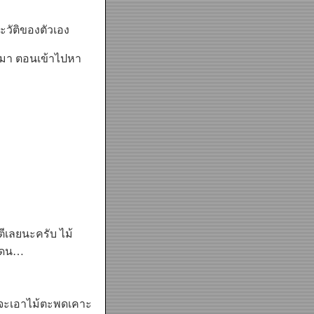
วัติของตัวเอง
กมา ตอนเข้าไปหา
นตีเลยนะครับ ไม้
่โดน…
่านจะเอาไม้ตะพดเคาะ