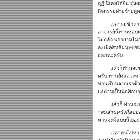
กุฏิ นี่เคยได้ยิน ร
กิจกรรมฝ่ายซ้ายพูด
เวลาผมซักถามท่านน
อาจารย์นี่ท่านชอบค
ไม่กลัว พยายามไม่ก
ละเมิดสิทธิมนุษยชน
ออกนะครับ
แล้วก็ท่านจะชอบแ
ครับ ท่านยังแสวงห
ท่านเรียนจากเราด้ว
แง่ท่านเป็นนักศึกษา
แล้วก็ ท่านจะเป็
“ผมอ่านหนังสือของ
ท่านจะมีแบบนี้เยอะ 
เวลาคนไปห