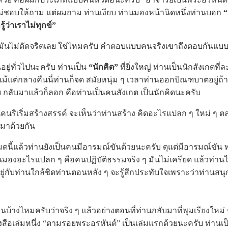
่ชอบให้ถาม แต่ผมถาม ท่านเงียบ ท่านมองหน้านิดหนึ่งท่านบอก
“
รู้ว่าเราไม่ทุกข์”
ม่ดัดจริตเลย ใช่ไหมครับ คำตอบแบบคนจริงเขาถึงตอบกันแบบนี้
ู่ทั่วไปนะครับ ท่านเป็น
“นักคิด”
ที่ยิ่งใหญ่ ท่านเป็นนักสังเกตที่
นแม้แต่กลางคืนนี่ท่านก็จด สมัยหนุ่ม ๆ เวลาท่านออกบิณฑบาตอยู่ถ้
บ กลับมาแล้วก็ลอก คือท่านเป็นคนสังเกต เป็นนักคิดนะครับ
ิเริ่มสร้างสรรค์ จะเห็นว่าท่านสร้าง คิดอะไรแปลก ๆ ใหม่ ๆ 
นมาด้วยกัน
ล้วท่านยังเป็นคนมีอารมณ์ขันด้วยนะครับ ดุแต่มีอารมณ์ขัน ท่
นมองอะไรแปลก ๆ คือคนปฏิบัติธรรมจริง ๆ มันไม่เครียด แล้วท่าน
อยู่กับท่านใกล้ชิดท่านตอนหลัง ๆ จะรู้สึกประทับใจเพราะว่าท่านสนุ
บ้างไหมครับว่าจริง ๆ แล้วอย่างตอนที่ท่านกลับมาที่พุมเรียงใหม
งสือเล่มหนึ่ง “ตามรอยพระอรหันต์” เป็นเล่มแรกด้วยนะครับ ท่านเ