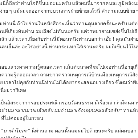
ุ่นผมนี่ก็ถือว่าท่านใจดีขึ้นเยอะนะครับ แล้วผมนี่มาจากคนละภูมิหล
ง่าย ๆ แม้ผมจะออกจากขบวนการฝ่ายซ้ายแล้วนี่ คำถามแบบซ้าย ๆ ก็
ี่ ถ้าไปอ่านในหนังสือจะเห็นว่าท่านดุหลายครั้งนะครับ แต่ท
นที่เถียงทันท่าน ผมเถียงไม่ทันนะครับ แต่ว่าพยายามเขย่งขึ้นไปเถี
ลัว แล้วเวลาเถียงกับท่านนี่มีตอนหนึ่งท่านบอกว่า เอ๊ะ ! คุณมันฝ่
คนอื่นล่ะ อะไรอย่างนี้ ท่านกระแทกใส่เรานะครับ ผมก็เขียนไว้ในห
สวงหาความรู้ตลอดเวลา แม้แต่ขนาดที่ผมไปเจอท่านนี่อายุเกือ
าความรู้ตลอดเวลา ถามข่าวคราวเหตุการณ์บ้านเมืองเหตุการณ์สังค
ย เวลาไปคุยกับท่านนี่ท่านไม่ได้อยากจะสอนอย่างเดียว ซึ่งผมว่า
นี่ผมว่าวิเศษ
นอิสระจากกรอบประเพณี กรอบวัฒนธรรม มีเรื่องเล่าว่ามีคนม
ท่านมามากมายแล้วครับ ผมอ่านมาเกือบทุกเล่มแล้วครับ”
ท่านหัน
ที่ไม่ค่อยอยู่ในกรอบ
า
“มาทำไมล่ะ”
นี่ท่านถาม ตอนนั้นแม่ผมไปด้วยนะครับ แม่ผมบอก