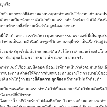
ยู่หรือ”
ว นอกจากวิธีตีความศาสนาพุทธท่านจะไม่ใช้กรอบเก่า ตามประเ
มีความเป็น “นักเลง” คือไม่กลัวนะครับ กล้า ถ้าเห็นว่าไม่ได้เรื่องน
งท่านท้าทายสิ่งที่ท่านเห็นว่าไม่ถูกต้องมาตลอด
็คือท้าทายว่า เราไหว้พระพุทธ พระธรรม พระสงฆ์ นี่เป็น
อุปส
่าท่านเป็นคอมมิวนิสต์ มาพูดที่วัดมหาธาตุนี่ครับ เป็นเรื่องใหญ่
ลสฤษดิ์เชื่อที่ปรึกษาอเมริกัน สั่งให้พระเลิกสอนเรื่องสันโดษ 
ดษศาสนาพุทธไม่มีความหมาย นี่ท่านกล้ามากนะครับ
นจะมีเรื่องแบบนี้ตลอด คืออะไรที่ท่านเห็นว่าสังคมมันหลับแล้ว
ของท่าน คำสั่งให้จัดการกับศพของท่านอย่างไร การป่วยไข้ของ
เด็น ทำให้รู้ว่า
อย่างนี้คือความถูกต้อง
แล้วท่านไม่กลัวที่จะทำ
นเป็น
“คนจริง”
นะครับ ท่านไม่ใช่เป็นคนเสแสร้งไม่ใช่คนดัดจริต 
นนั่ง บางทีก็มีผ้าพาด
นั่งอย่างนี้ ปกติเรียบร้อย ไม่ต้องถึงกับอะไรมาก แล้วผมเคยถามท่าน
อด้วย คือผมก็ประเภทแบบคนหัวดื้อนะครับ “อาจารย์เป็นพระอรหันต์หรื