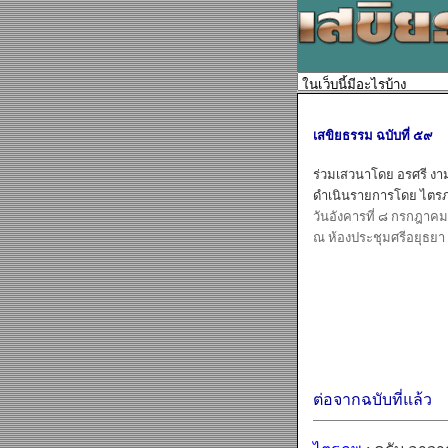
เสขิยธรรม ฉบับที่ ๕๙
ร่วมเสวนาโดย อรศรี งาม
ดำเนินรายการโดย ไตรภ
วันอังคารที่ ๘ กรกฎาค
ณ ห้องประชุมศรีอยุธยา 
ต่อจากฉบับที่แล้ว