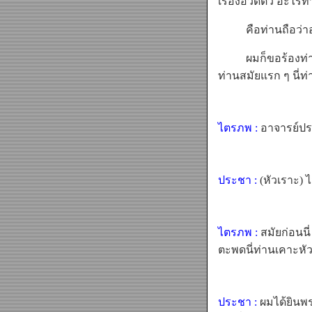
เรื่องอวดตัว อะไรท
คือท่านถือว่าอยู่
ผมก็ขอร้องท่านนะค
ท่านสมัยแรก ๆ นี่ท่
ไตรภพ :
อาจารย์ปร
ประชา :
(หัวเราะ) 
ไตรภพ :
สมัยก่อนนี่
ตะพดนี่ท่านเคาะหั
ประชา :
ผมได้ยินพร