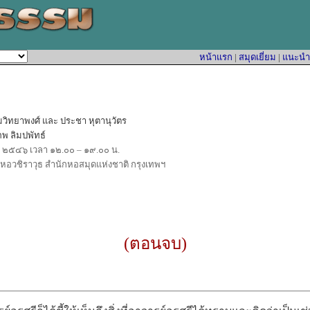
หน้าแรก
|
สมุดเยี่ยม
|
แนะนำหน
วิทยาพงศ์ และ ประชา หุตานุวัตร
พ ลิมปพัทธ์
ม ๒๕๔๖ เวลา ๑๒.๐๐ – ๑๙.๐๐ น.
หอวชิราวุธ สำนักหอสมุดแห่งชาติ กรุงเทพฯ
(ตอนจบ)