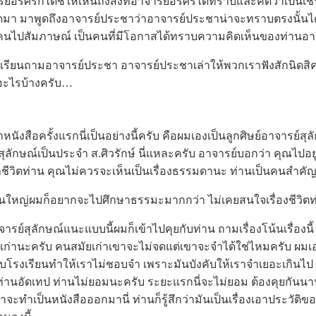
์อรศรีก็ได้ชี้ให้เห็นถึงสิ่งที่อาจารย์อรศรีได้ทราบและคิดว่าเป็นเช่น
 พูดมา มาพูดถึงอาจารย์ประชาว่าอาจารย์ประชาน่าจะทราบตรงนั้นไ
คนไปสัมภาษณ์ เป็นคนที่มีโอกาสได้ทราบความคิดเห็นของท่านอา
ยนถามอาจารย์ประชา อาจารย์ประชาเล่าให้พวกเราฟังสักนิดสิครับว
มา อะไรบ้างครับ…
นังสือครั้งแรกนี่เป็นอย่างนี้ครับ คือผมเองเป็นลูกศิษย์อาจารย์สุล
์สุลักษณ์เป็นประจำ ส.ศิวรักษ์ นี่แหละครับ อาจารย์บอกว่า คุณไปอ
ชีวิตท่าน คุณไม่ควรจะเห็นเป็นเรื่องธรรมดานะ ท่านเป็นคนสำ
ผมก็อยากจะไปศึกษาธรรมะมากกว่า ไม่เคยสนใจเรื่องชีวิตท่
สุลักษณ์แนะแบบนี้ผมก็เข้าไปคุยกับท่าน ถามเรื่องโน้นเรื่องนี้ 
ยเก่านะครับ คนสมัยเก่าเขาจะไม่จดแต่เขาจะจำได้ใช่ไหมครับ ผมเอ
บโรงเรียนทำให้เราไม่ชอบจำ เพราะมันบังคับให้เราจำเยอะเกินไป
านอัดเทป ท่านไม่ยอมนะครับ ระยะแรกนี่จะไม่ยอม ต้องคุยกันนา
จะทำเป็นหนังสือออกมานี่ ท่านก็รู้สึกว่ามันเป็นเรื่องเอาประวัติข