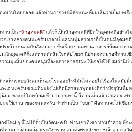
แม่ยังน้อยใจ
่านโดยตลอด แล้วท่านอาจารย์มีลักษณะที่ผมเห็นว่าเป็นบทเรี
ท่านเป็น
“นักอุดมคติ”
แล้วก็เป็นนักอุดมคติที่ยึดในอุดมคติอย่างไ
วกเราหลายคนนะครับ เวลาเป็นคนหนุ่มสาวเราก็เป็นคนมีอุดมคติ 
ลี่ยประนีประนอมกับสังคมมากขึ้นเรื่อย ๆ แต่ท่านอาจารย์นี่ผมว่าท
ป็นนักอุดมคติตั้งแต่ท่านตัดสินใจกลับไชยา นี่อ่านจดหมายที่ท่านเ
ความมุ่งมั่นของคนหนุ่มที่จะแสวงหาธรรมะให้เจอให้ได้ ผมว่านี่เ
านเห็นระบบสังคมเห็นอะไรต่ออะไรที่มันไม่ค่อยได้เรื่องในสมัยน
๒๔๗๕ นะครับ ขณะที่ผมยังไม่เกิดนี่ศาสนาพุทธยังดีกว่าปัจจุบันนี้
ถุนิยม ของบริโภคนิยมเข้ามามากเท่านี้ นี่ท่านเห็นแล้วว่าเลอะ เพ
ผมใช้ภาษาของผมนะครับ ว่าท่านเป็น “ขบถ” คือท่านจะไม่เชื่อก
่ ๆ นี่ไม่ได้ตั้งเป็นวัดนะครับ ท่านเช่าที่เขา ท่านรำคาญที่จะต
ที่ท่านมาเฝ้าสมเด็จพระสังฆราช สมเด็จพระสังฆราชเจ้าอาวาสวัด