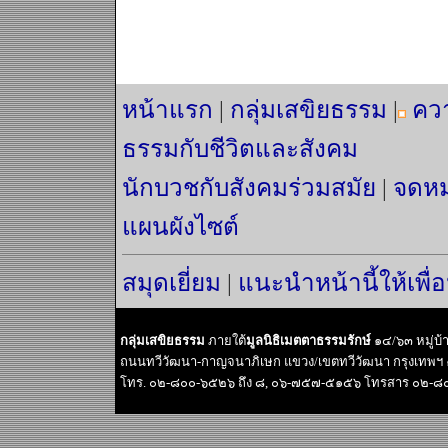
หน้าแรก
|
กลุ่มเสขิยธรรม
|
คว
ธรรมกับชีวิตและสังคม
นักบวชกับสังคมร่วมสมัย
|
จดหม
แผนผังไซต์
สมุดเยี่ยม
|
แนะนำหน้านี้ให้เพื่
กลุ่มเสขิยธรรม
ภายใต้
มูลนิธิเมตตาธรรมรักษ์
๑๔/๖๓ หมู่บ
ถนนทวีวัฒนา-กาญจนาภิเษก แขวง/เขตทวีวัฒนา กรุงเทพฯ
โทร. ๐๒-๘๐๐-๖๕๒๖ ถึง ๘, ๐๖-๗๕๗-๕๑๕๖ โทรสาร ๐๒-