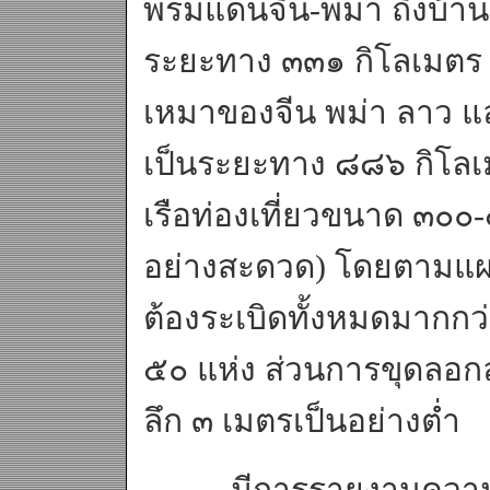
พรมแดนจีน-พม่า ถึงบ้า
ระยะทาง ๓๓๑ กิโลเมตร 
เหมาของจีน พม่า ลาว 
เป็นระยะทาง ๘๘๖ กิโลเม
เรือท่องเที่ยวขนาด ๓๐๐
อย่างสะดวด) โดยตามแผนที
ต้องระเบิดทั้งหมดมากกว
๕๐ แห่ง ส่วนการขุดลอก
ลึก ๓ เมตรเป็นอย่างต่ำ
มีการรายงานความคื