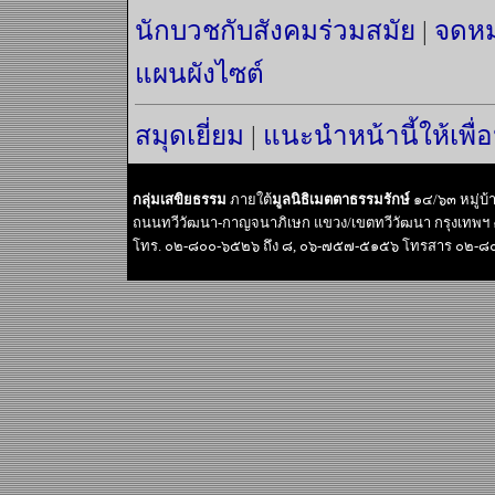
นักบวชกับสังคมร่วมสมัย
|
จดหม
แผนผังไซต์
สมุดเยี่ยม
|
แนะนำหน้านี้ให้เพื่
กลุ่มเสขิยธรรม
ภายใต้
มูลนิธิเมตตาธรรมรักษ์
๑๔/๖๓ หมู่บ
ถนนทวีวัฒนา-กาญจนาภิเษก แขวง/เขตทวีวัฒนา กรุงเทพฯ
โทร. ๐๒-๘๐๐-๖๕๒๖ ถึง ๘, ๐๖-๗๕๗-๕๑๕๖ โทรสาร ๐๒-