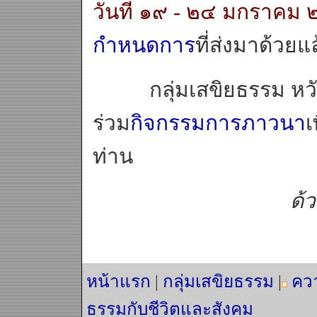
วันที่ ๑๙ - ๒๔ มกราค
กำหนดการ
ที่ส่งมาด้วยแล
กลุ่มเสขิยธรรม หวังเป
ร่วม
กิจกรรมการภาวนา
เ
ท่าน
ด้
หน้าแรก
|
กลุ่มเสขิยธรรม
|
คว
ธรรมกับชีวิตและสังคม