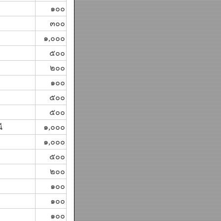
๑๐๐
๓๐๐
๑,๐๐๐
๕๐๐
๒๐๐
๑๐๐
๕๐๐
๕๐๐
ี
๑,๐๐๐
๑,๐๐๐
๕๐๐
๒๐๐
๑๐๐
๑๐๐
๑๐๐