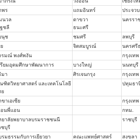
มาภรณ์
วังอ่อน
เชียงใหม
ำพร
แถมอินทร์
ประจวบค
่มนวล
ดาขวา
นครราช
ฐชลี
ธนะศรี
ยนุช
ชมศรี
ลพบุรี
พย
จิตสมบูรณ์
นครศรี
ารมณ์ พงศ์พงัน
กรุงเทพ
ตรียมอุดมศึกษาพัฒนาการ
บางใหญ่
นนทบุรี
ริมา
ศิรเจนกรุง
กรุงเทพ
ัณฑิตวิทยาศาสตร์ และเทคโนโลยี
ปทุมธาน
ทย
กขาเอเซีย
กรุงเทพ
ื่อนพี่แอน
กทม.
ิทยาลัยพยาบาลบรมราชชนนี
ราชบุรี
ชบุรี
บรมธรรมกับการเยียวยา
คณะแพทย์ศาสตร์
สงขลา