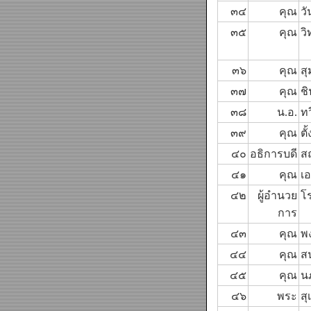
๓๔
คุณ
วั
๓๕
คุณ
ว
๓๖
คุณ
ส
๓๗
คุณ
ชิ
๓๘
น.อ.
ทว
๓๙
คุณ
ตั
๔๐
อธิการบดี
ส
๔๑
คุณ
เอ
๔๒
ผู้อำนวย
โ
การ
๔๓
คุณ
พง
๔๔
คุณ
ส
๔๕
คุณ
น
๔๖
พระ
สุ