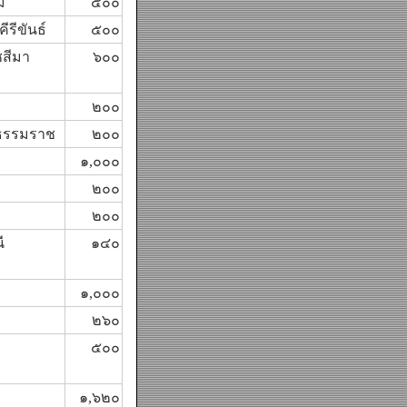
่
๕๐๐
ีรีขันธ์
๕๐๐
สีมา
๖๐๐
๒๐๐
ธรรมราช
๒๐๐
๑,๐๐๐
๒๐๐
๒๐๐
ี
๑๔๐
๑,๐๐๐
๒๖๐
๕๐๐
๑,๖๒๐