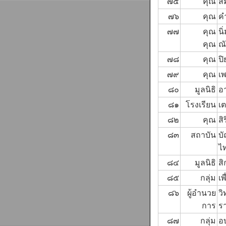
๗๕
คุณ
ส
๗๖
คุณ
ค
๗๗
คุณ
นิ
คุณ
ณั
๗๘
คุณ
ปิ
๗๙
คุณ
เ
๘๐
มูลนิธิ
อ
๘๑
โรงเรียน
เ
๘๒
คุณ
สิ
๘๓
สถาบัน
บ
ไ
๘๔
มูลนิธิ
สิ
๘๕
กลุ่ม
เพ
๘๖
ผู้อำนวย
ว
การ
รา
๘๗
กลุ่ม
อ