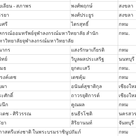
้ยเลียน - สภาพร
พงศ์พฤกษ์
สงขลา
รรยา
พงศ์ประยูร
สงขลา
มศรี
ไตรสุทธิ์
กทม
หกรณ์ออมทรัพย์จุฬาลงกรณ์มหาวิทยาลัย สำนัก
กทม.
หาวิทยาลัยจุฬาลงกรณ์มหาวิทยาลัย
นากร
แสงรักษาเกียรติ
กทม
วิทย์
วิบูลผลประเสริฐ
นนทบุรี
เมธ
ยุกตะเสวี
กทม.
รงค์เดช
เดชคุ้ม
กทม
ุบผา
อนันต์สุชาติกุล
เชียงใหม
ะศักดิ์
ถาวรยุติการต์
เชียงใหม
มนึก
คูณผล
กทม
รเดช - ศิริวรรณ
ธนธีรโชติ
นครสวร
ิยา
สิริยานนท์
จันทบุรี
ภาสตรีแห่งชาติ ในพระบรมราชินูปถัมภ์
กทม