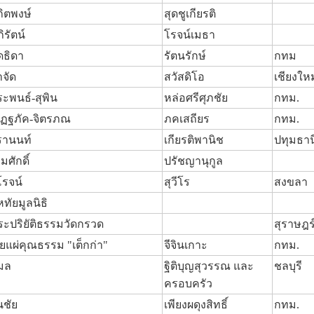
ิตพงษ์
สุดชูเกียรติ
ิรัตน์
โรจน์เมธา
ดธิดา
รัตนรักษ์
กทม
ำจัด
สวัสดิโอ
เชียงใหม
ะพนธ์-สุพิน
หล่อศรีศุภชัย
กทม.
สฏฐภัค-จิตรภณ
ภคเสถียร
กทม.
รานนท์
เกียรติพานิช
ปทุมธาน
ิ่มศักดิ์
ปรัชญานุกูล
โรจน์
สุวีโร
สงขลา
ทัยมูลนิธิ
ระปริยัติธรรมวัดกรวด
สุราษฎร
ยแผ่คุณธรรม "เต็กก่า"
จีจินเกาะ
กทม.
มล
ฐิติบุญสุวรรณ และ
ชลบุรี
ครอบครัว
นชัย
เพียงผดุงสิทธิ์
กทม.