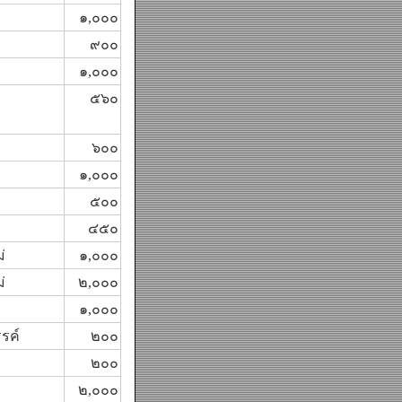
๑,๐๐๐
๙๐๐
๑,๐๐๐
๕๖๐
๖๐๐
๑,๐๐๐
๕๐๐
๔๕๐
่
๑,๐๐๐
่
๒,๐๐๐
๑,๐๐๐
รค์
๒๐๐
๒๐๐
๒,๐๐๐