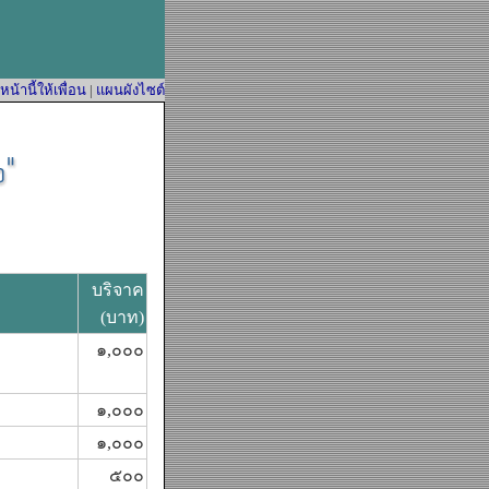
้านี้ให้เพื่อน
|
แผนผังไซต์
บริจาค
(บาท)
๑,๐๐๐
๑,๐๐๐
๑,๐๐๐
๕๐๐