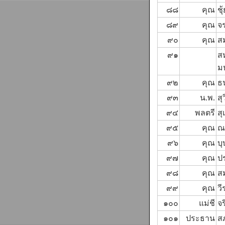
๘๘
คุณ
ชุ
๘๙
คุณ
จ
๙๐
คุณ
ส
๙๑
ส
ม
๙๒
คุณ
ธ
๙๓
น.พ.
สุ
๙๔
พลตรี
สุ
๙๕
คุณ
ณ
๙๖
คุณ
บ
๙๗
คุณ
ปร
๙๘
คุณ
ส
๙๙
คุณ
วี
๑๐๐
แม่ชี
จร
๑๐๑
ประธาน
ส