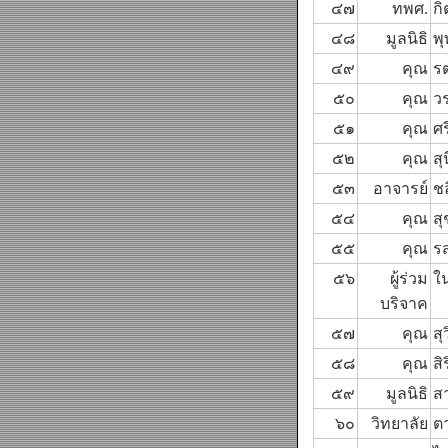
๔๗
ทพศ.
กิ
๔๘
มูลนิธิ
พ
๔๙
คุณ
ร
๕๐
คุณ
วร
๕๑
คุณ
ศ
๕๒
คุณ
สุ
๕๓
อาจารย์
ช
๕๔
คุณ
สุ
๕๕
คุณ
ร
๕๖
ผู้ร่วม
ใ
บริจาค
๕๗
คุณ
สุ
๕๘
คุณ
สิ
๕๙
มูลนิธิ
ส
๖๐
วิทยาลัย
ตา