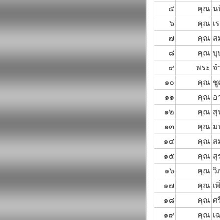
๕
คุณ
น
๖
คุณ
เร
๗
คุณ
สม
๘
คุณ
บ
๙
พระ
จ
๑๐
คุณ
ชู
๑๑
คุณ
อา
๑๒
คุณ
ส
๑๓
คุณ
ม
๑๔
คุณ
ส
๑๕
คุณ
สุ
๑๖
คุณ
ว
๑๗
คุณ
เพ
๑๘
คุณ
ศ
๑๙
คุณ
เ