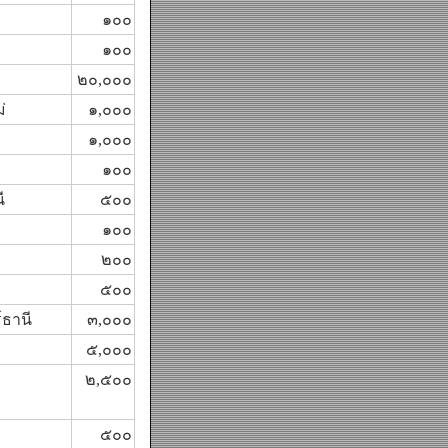
๑๐๐
๑๐๐
๒๐,๐๐๐
่
๑,๐๐๐
๑,๐๐๐
๑๐๐
ี
๕๐๐
๑๐๐
๒๐๐
๕๐๐
์ธานี
๓,๐๐๐
๕,๐๐๐
๒,๕๐๐
๕๐๐