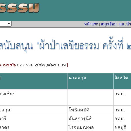
หน้าแรก
|
สมุดเยี่ยม
|
แนะนำหน
ายน ๒๕๔๖
ยอดรวม ๔๔๗,๓๖๔ บาท
]
่อ
นามสกุล
จังหวัด
ี่ยงเชียง
กทม.
บสกุล
โพธิสมบัติ
กทม.
วารี
พันธจารุนิธิ
กทม.
ราดร
โรจนมณฑล
ชลบุรี