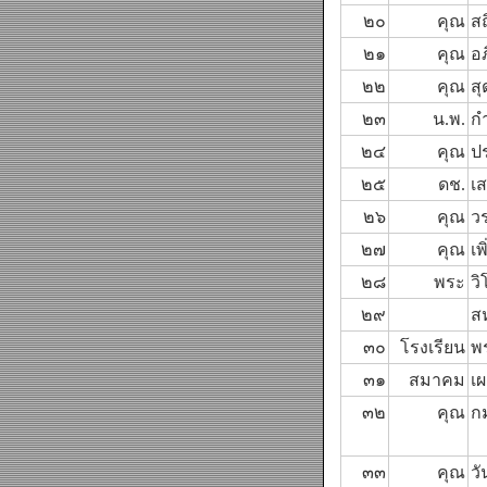
๒๐
คุณ
สถ
๒๑
คุณ
อภ
๒๒
คุณ
สุ
๒๓
น.พ.
ก
๒๔
คุณ
ปร
๒๕
ดช.
เ
๒๖
คุณ
ว
๒๗
คุณ
เพ
๒๘
พระ
วิ
๒๙
สห
๓๐
โรงเรียน
พ
๓๑
สมาคม
เผ
๓๒
คุณ
ก
๓๓
คุณ
วั