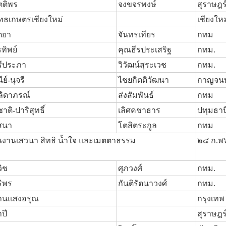
ตติพร
จงขจรพงษ์
สุราษฎร
ุทธเกษตรเชียงใหม่
เชียงใหม
ตยา
จันทรเทียร
กทม
ทิพย์
คุณธีรประเสริฐ
กทม.
รีประภา
วิวัฒน์สุระเวช
กทม.
นีย์-นุจรี
ไชยกิตติวัฒนา
กาญจนบุ
ลิดาภรณ์
ส่งสัมพันธ์
กทม
ชาติ-ปาริสุทธิ์
เลิศคชาธาร
ปทุมธาน
สนา
โตสิตระกูล
กทม
นงานเสวนา สิทธิ น้ำใจ และเมตตาธรรม
๒๔ ก.พ
วิช
ศุภวงศ์
กทม.
ริพร
กันติรัตนาวงศ์
กทม.
านแสงอรุณ
กรุงเทพ
ปี
สุราษฎร