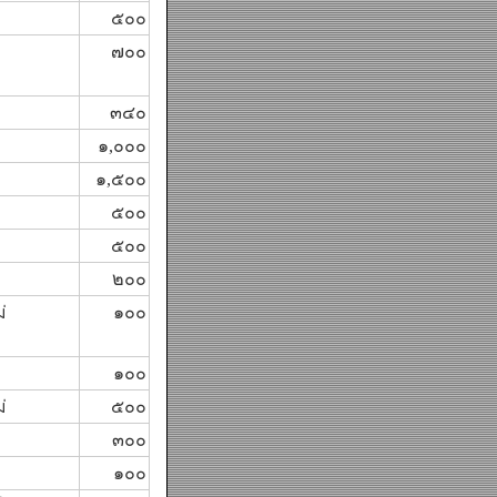
๕๐๐
๗๐๐
๓๔๐
๑,๐๐๐
๑,๕๐๐
๕๐๐
๕๐๐
๒๐๐
่
๑๐๐
๑๐๐
่
๕๐๐
๓๐๐
๑๐๐