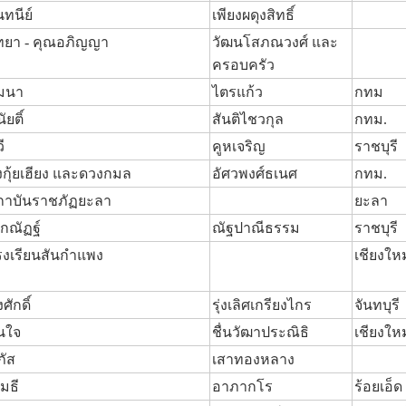
นทนีย์
เพียงผดุงสิทธิ์
ิทยา - คุณอภิญญา
วัฒนโสภณวงศ์ และ
ครอบครัว
ุมนา
ไตรแก้ว
กทม
นัยติ์
สันติไชวกุล
กทม.
ี
คูหเจริญ
ราชบุรี
้งกุ้ยเฮียง และดวงกมล
อัศวพงศ์ธเนศ
กทม.
ถาบันราชภัฏยะลา
ยะลา
กณัฏฐ์
ณัฐปาณีธรรม
ราชบุรี
รงเรียนสันกำแพง
เชียงใหม
ศักดิ์
รุ่งเลิศเกรียงไกร
จันทบุรี
นใจ
ชื่นวัฒาประณิธิ
เชียงใหม
ภัส
เสาทองหลาง
เมธี
อาภากโร
ร้อยเอ็ด