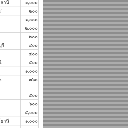
์ธานี
๑,๐๐๐
่
๒๐๐
๑,๐๐๐
๒,๐๐๐
๒๐๐
รี
๔๐๐
๕๐๐
ี
๕๐๐
๑,๐๐๐
๖
๓๖๐
๕๐๐
๖๐๐
๕,๐๐๐
์ธานี
๑,๐๐๐