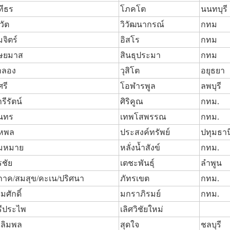
ทีธร
โภคโต
นนทบุรี
วัต
วิวัฒนากรณ์
กทม
จิตร์
อิสโร
กทม
ุษยมาส
สินธุประมา
กทม
ำลอง
วุสิโต
อยุธยา
ศรี
โอฬารพูล
ลพบุรี
รีรัตน์
ศิริคูณ
กทม.
ุนทร
เทพโสพรรณ
กทม.
หพล
ประสงค์ทรัพย์
ปทุมธาน
มหมาย
หลั่งน้ำสังข์
กทม.
รชัย
เตชะพันธุ์
ลำพูน
ิภาค/สมสุข/คะเน/ปริศนา
ภัทรเขต
กทม.
ิ่มศักดิ์
มกราภิรมย์
กทม.
รีประไพ
เลิศวิชัยใหม่
ฉลิมพล
สุดใจ
ชลบุรี