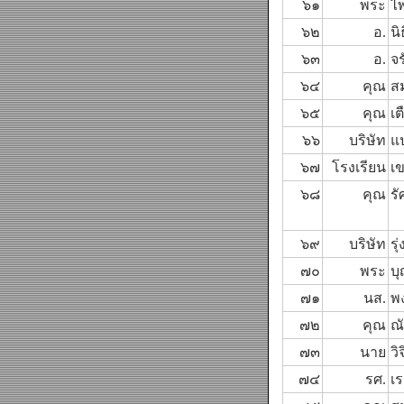
๖๑
พระ
ไ
๖๒
อ.
นิ
๖๓
อ.
จร
๖๔
คุณ
ส
๖๕
คุณ
เ
๖๖
บริษัท
แป
๖๗
โรงเรียน
เ
๖๘
คุณ
รั
๖๙
บริษัท
รุ
๗๐
พระ
บ
๗๑
นส.
พ
๗๒
คุณ
ณั
๗๓
นาย
วิ
๗๔
รศ.
เร