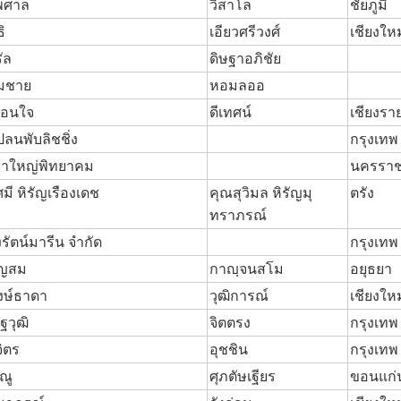
พศาล
วิสาโล
ชัยภูมิ
ธิ
เอียวศรีวงศ์
เชียงใหม
ัล
ดิษฐาอภิชัย
มชาย
หอมลออ
ตือนใจ
ดีเทศน์
เชียงรา
ลนพับลิชชิ่ง
กรุงเทพ
ขาใหญ่พิทยาคม
นครราช
ศมี หิรัญเรืองเดช
คุณสุวิมล หิรัญมุ
ตรัง
ทราภรณ์
่งรัตน์มารีน จำกัด
กรุงเทพ
ุญสม
กาญฺจนสโม
อยุธยา
งษ์ธาดา
วุฒิการณ์
เชียงใหม
ฐวุฒิ
จิตตรง
กรุงเทพ
จิตร
อุชชิน
กรุงเทพ
ณู
ศุภตัษเฐียร
ขอนแก่