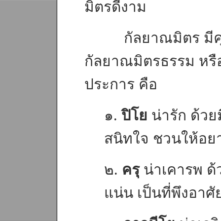
มิตรดีงาม
กัลยาณมิตร มีคุณสม
กัลยาณมิตรธรรม หร
ประการ คือ
๑.
ปิโย
น่ารัก ด้วย
สนิทใจ ชวนให้อย
๒.
ครุ
น่าเคารพ ด
แน่น เป็นที่พึงอาศัย