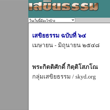
เสขิยธรรม ฉบับที่ ๖๔
เมษายน - มิถุนายน ๒๕๔๘
พระกิตติศักดิ์ กิตฺติโสภโณ
กลุ่มเสขิยธรรม / skyd.org