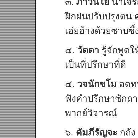
๓.
ภาวนีโย
น่าเจร
ฝึกฝนปรับปรุงตน 
เอ่ยอ้างด้วยซาบซึ้
๔.
วัตตา
รู้จักพูดใ
เป็นที่ปรึกษาที่ดี
๕.
วจนักขโม
อดทน
ฟังคำปรึกษาซักถ
พากย์วิจารณ์
๖.
คัมภีรัญจะ
กถัง 