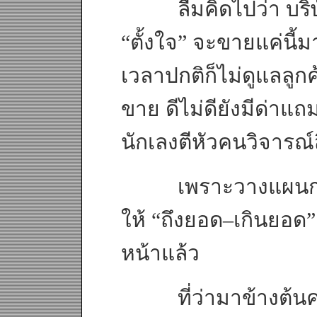
ลืมคิดไปว่า บริษั
“ตั้งใจ” จะขายแค่นี้ม
เวลาปกติก็ไม่ดูแลลูก
ขาย ดีไม่ดียังมีด่าแถม
นักเลงตีหัวคนวิจารณ์ส
เพราะวางแผนการข
ให้ “ถึงยอด–เกินยอด” เ
หน้าแล้ว
ที่ว่ามาข้างต้นคงพ