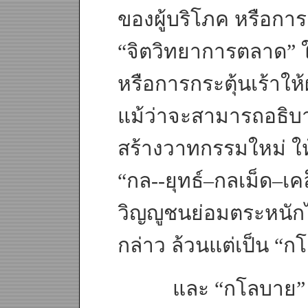
ของผู้บริโภค หรือก
“จิตวิทยาการตลาด” ใ
หรือการกระตุ้นเร้าให้ผ
แม้ว่าจะสามารถอธิบ
สร้างวาทกรรมใหม่ ให้
“กล--ยุทธ์–กลเม็ด–เคล
วิญญูชนย่อมตระหนักได
กล่าว ล้วนแต่เป็น “กโ
และ “กโลบาย” นั้น 