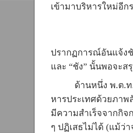
เข้ามาบริหารใหม่อีก
ปรากฏการณ์อันแจ้งช
และ “ชัง” นั้นพอจะสรุ
ด้านหนึ่ง พ.ต.ท.ทั
หารประเทศด้วยภาพลั
มีความสำเร็จจากกิจก
ๆ ปฏิเสธไม่ได้ (แม้ว่