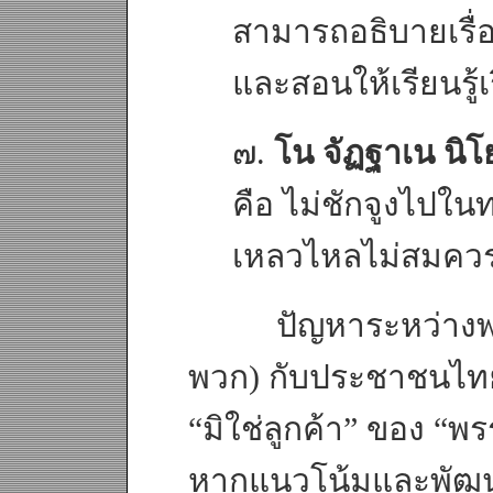
สามารถอธิบายเรื่อ
และสอนให้เรียนรู้เรื
๗.
โน จัฏฐาเน นิ
คือ ไม่ชักจูงไปในทา
เหลวไหลไม่สมคว
ปัญหาระหว่างพ.ต.ท
พวก) กับประชาชนไทย ท
“มิใช่ลูกค้า” ของ “พร
หากแนวโน้มและพัฒน