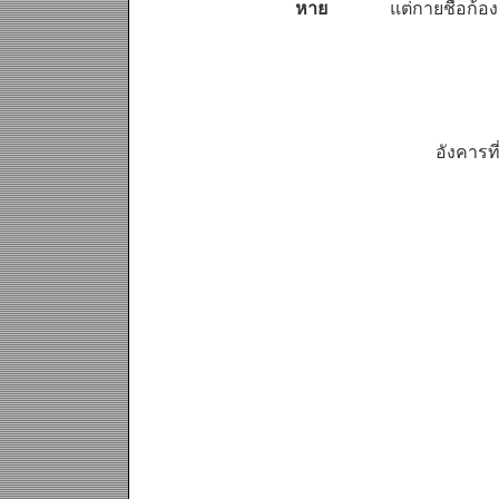
หาย
แต่กายชื่อก้อง
อังคารท