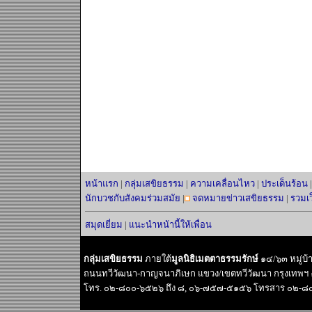
หน้าแรก
|
กลุ่มเสขิยธรรม
|
ความเคลื่อนไหว
|
ประเด็นร้อน
นักบวชกับสังคมร่วมสมัย
|
จดหมายข่าวเสขิยธรรม
|
รวมเ
สมุดเยี่ยม
|
แนะนำหน้านี้ให้เพื่อน
กลุ่มเสขิยธรรม
ภายใต้
มูลนิธิเมตตาธรรมรักษ์
๑๔/๖๓ หมู่บ
ถนนทวีวัฒนา-กาญจนาภิเษก แขวง/เขตทวีวัฒนา กรุงเทพฯ
โทร. ๐๒-๘๐๐-๖๕๒๖ ถึง ๘, ๐๖-๗๕๗-๕๑๕๖ โทรสาร ๐๒-