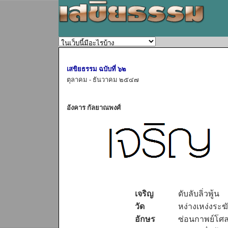
เสขิยธรรม ฉบับที่ ๖๒
ตุลาคม - ธันวาคม ๒๕๔๗
อังคาร กัลยาณพงศ์
เจริญ
ดับลับลิ่วพู้น
วัด
หง่างเหง่งระฆ
อักษร
ซ่อนกาพย์โศ