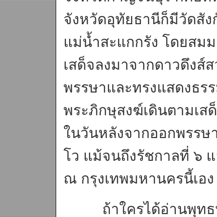
จังหวัดอุทัยธานีก็มีวัดสัง
แม่น้ำสะแกกรัง โดยสมมติใ
เสด็จลงมาจากดาวดึงส์สว
พรรษาและทรงแสดงธรรม
พระภิกษุสงฆ์เดินตามเสด
ในวันหลังจากออกพรรษาท
โว แม้จนถึงรัชกาลที่ ๖ แ
ณ กรุงเทพมหานครนี้เอง
ถ้าใครได้อ่านพุทธป