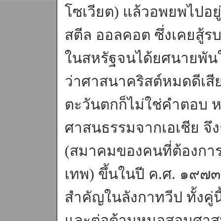
โซเวียต) แล้วอพยพไปอยู
สตีล ออลคอต ซึ่งเคยสู้
ในสหรัฐจนได้ยศนายพันในกอ
ว่าศาสนาคริสต์หมดดีเส
ตะวันตกก็ไม่ใช่คำตอบ
ศาสนธรรมจากเอเชีย จึงร่
(สมาคมของคนที่ต้องก
เทพ) ขึ้นในปี ค.ศ. ๑๙๗๓ ป
สำคัญในลังกาทวีป ทั้งคู่
และต่อต้านหมอสอนศาสนาฝร