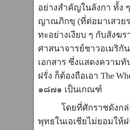
อย่างสำคัญในลังกา ทั้ง ๆ
ญาณภิกขุ (ที่ต่อมาเสวยร
ทะอย่างเงียบ ๆ กับสัง
ศาสนาจารย์ชาวอเมริกันม
เอกสาร ซึ่งแสดงความทั
ฝรั่ง ก็ต้องถือเอา The Whe
๑๘๗๑ เป็นเกณฑ์
โดยที่ศักราชดังกล่าวเป
พุทธในเอเชียไม่ยอมให้ฝร