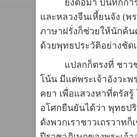
ยังต่อมา บันทึกการเ
และหลวงจีนเหี้ยนจัง (พระ
ภาษาฝรั่งก็ช่วยให้นักค้นค
ด้วยพุทธประวัติอย่างชัดเ
แปลกก็ตรงที่ ชาวชาติเ
โน้น มีแต่พระเจ้าอังวะพ
คยา เพื่อแสวงหาที่ตรัสร
อโศกยืนยันได้ว่า พุทธปร
ดังพวกเราชาวเถรวาทก็เชื่
ปีราชาภิเษกของพระเจ้าอโ