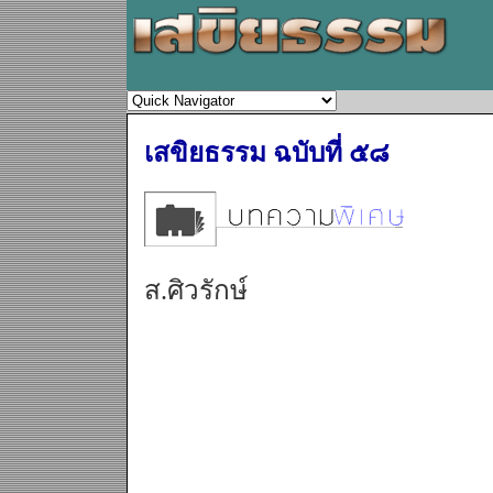
เสขิยธรรม ฉบับที่ ๕๘
ส.ศิวรักษ์