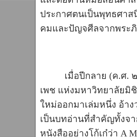
ประกาศตนเป็นพุทธศาส
คมและปัญจศีลจากพระภิกษ
เมื่อปีกลาย (ค.ศ. ๒๐
เพช แห่งมหาวิทยาลัยมิ
ใหม่ออกมาเล่มหนึ่ง อ้างว่า
เป็นบทอ่านที่สำคัญทั้งจ
หนังสืออย่างโก้เก๋ว่า A 