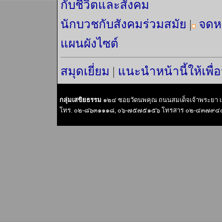
กับชีวิตและสังคม
นักบวชกับสังคมร่วมสมัย
|
จดห
แผนผังไซต์
สมุดเยี่ยม
|
แนะนำหน้านี้ให้เพื่
กลุ่มเสขิยธรรม
๑๒๔ ซอยวัดนพคุณ ถนนสมเด็จเจ้าพระยา 
โทร. ๐๒-๘๖๓๑๑๑๘, ๐๖-๗๕๗๕๑๕๖ โทรสาร ๐๒-๔๓๗๙