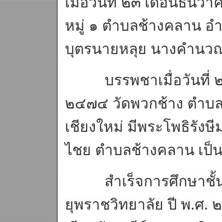
เมื่อวันที่ ๒๓ เดือนธัน
หมู่ ๑ ตำบลช้างคลาน อำเ
บุตรนายหลุย นางคำนวณ
บรรพชาเมื่อวันที่ ๒๕
๒๔๗๔ วัดพวกช้าง ตำบลห
เชียงใหม่ มีพระโพธิรังษ
ไชย ตำบลช้างคลาน เป็น
สำเร็จการศึกษาชั้นมั
ยุพราชวิทยาลัย ปี พ.ศ