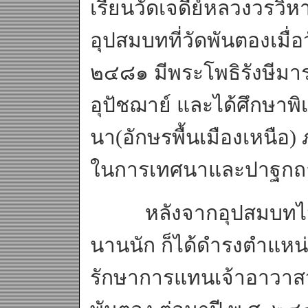
เรียนวัดเจดีย์หลวงวรวิหา
อุปสมบทที่วัดพันตองเมื่
๒๔๘๑ มีพระโพธิรังษีมา
อุปัชฌาย์ และได้ศึกษา
นา(อักษรพื้นเมืองเหนือ
ในการเทศนาและปาฐกถ
หลังจากอุปสมบทไม
นานนัก ก็ได้ดำรงตำแหน
รักษาการแทนเจ้าอาวาส