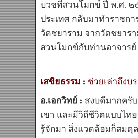
บวชที่สวนโมกข์ ปี พ.ศ. ๒
ประเทศ กลับมาทำราชการป
วัดชยาราม จากวัดชยารา
สวนโมกข์กับท่านอาจารย์
เสขิยธรรม :
ช่วยเล่าถึง
อ.เอกวิทย์ :
สงบดีมากครับ 
เขา และมีวิถีชีวิตแบบไท
รู้จักมา สิ่งแวดล้อมก็สมดุ