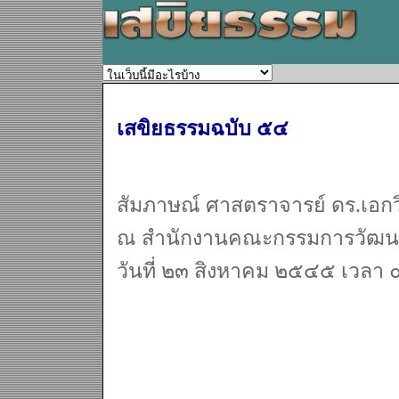
เสขิยธรรมฉบับ ๕๔
สัมภาษณ์ ศาสตราจารย์ ดร.เอกว
ณ สำนักงานคณะกรรมการวัฒนธ
วันที่ ๒๓ สิงหาคม ๒๕๔๕ เวลา 