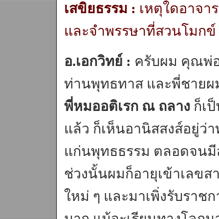
เสขิยธรรม :
เหตุใดอาจารย
และจำพรรษาที่สวนโมกข์
อ.เอกวิทย์ :
ครับผม คุณพ่
ท่านพุทธทาส และพี่ชายผ
พี่หมออติเรก ณ ถลาง
ก็เป
แล้ว ก็เห็นอานิสสงส์อยู่ว่
แก่นพุทธธรรม ตลอดจนมีสุ
ช่วงนั้นผมก็อายุเข้าเลข
ใหม่ ๆ และมาเพิ่งรับราชการไ
มาก แม้จะเรียนทางโลกม