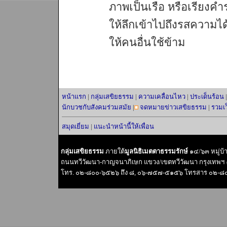
ภาพเป็นเรือ หรือเรียงคำ
ให้ลึกเข้าไปถึงรสความได้ล
ให้คนอื่นใช้ข้าม
หน้าแรก
|
กลุ่มเสขิยธรรม
|
ความเคลื่อนไหว
|
ประเด็นร้อน
นักบวชกับสังคมร่วมสมัย
|
จดหมายข่าวเสขิยธรรม
|
รวมเ
สมุดเยี่ยม
|
แนะนำหน้านี้ให้เพื่อน
กลุ่มเสขิยธรรม
ภายใต้
มูลนิธิเมตตาธรรมรักษ์
๑๔/๖๓ หมู่บ
ถนนทวีวัฒนา-กาญจนาภิเษก แขวง/เขตทวีวัฒนา กรุงเทพฯ
โทร. ๐๒-๘๐๐-๖๕๒๖ ถึง ๘, ๐๖-๗๕๗-๕๑๕๖ โทรสาร ๐๒-