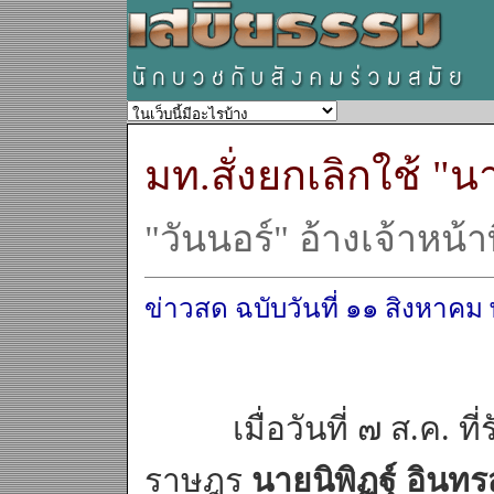
มท.สั่งยกเลิกใช้ "
"วันนอร์" อ้างเจ้าหน้าท
ข่าวสด ฉบับวันที่ ๑๑ สิงหาคม 
เมื่อวันที่ ๗ ส.ค. ที
ราษฎร
นายนิพิฏฐ์ อินทร