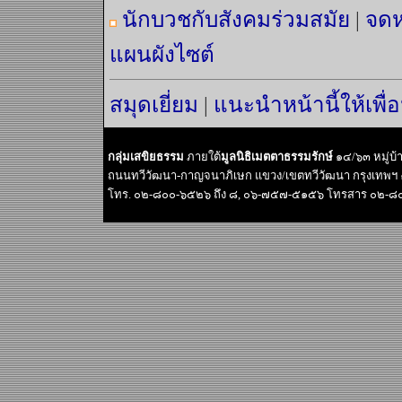
นักบวชกับสังคมร่วมสมัย
|
จดห
แผนผังไซต์
สมุดเยี่ยม
|
แนะนำหน้านี้ให้เพื่
กลุ่มเสขิยธรรม
ภายใต้
มูลนิธิเมตตาธรรมรักษ์
๑๔/๖๓ หมู่บ
ถนนทวีวัฒนา-กาญจนาภิเษก แขวง/เขตทวีวัฒนา กรุงเทพฯ
โทร. ๐๒-๘๐๐-๖๕๒๖ ถึง ๘, ๐๖-๗๕๗-๕๑๕๖ โทรสาร ๐๒-