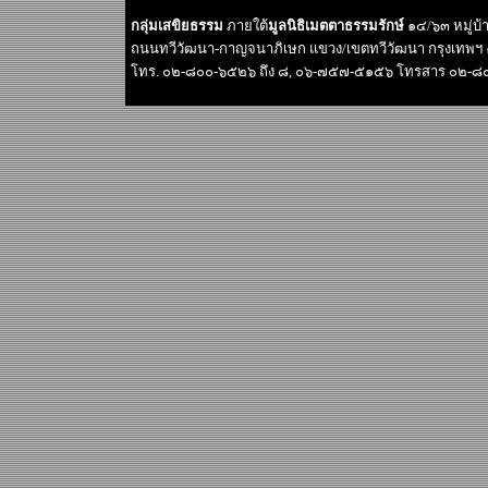
กลุ่มเสขิยธรรม
ภายใต้
มูลนิธิเมตตาธรรมรักษ์
๑๔/๖๓ หมู่บ
ถนนทวีวัฒนา-กาญจนาภิเษก แขวง/เขตทวีวัฒนา กรุงเทพฯ
โทร. ๐๒-๘๐๐-๖๕๒๖ ถึง ๘, ๐๖-๗๕๗-๕๑๕๖ โทรสาร ๐๒-