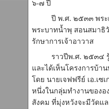
๖-๗ ปี
ปี พ.ศ. ๒๕๓๓ พระผู้ใ
พระบาทน้ำพุ สอนสมาธิวัน
รักษาการเจ้าอาวาส
ราวปีพ.ศ. ๒๕๓๔ รู้มห
และได้เห็นโครงการบ้านพัก
โดย นายเจฟฟรีย์ เอ.เซเกอ
หนึ่งในกลุ่มทำงานขององค
สังคม ที่มุ่งหวังจะมีวั