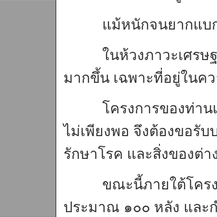
แม้หนักจนยากแบกรั
ในห้วงภาวะเศรษฐกิจตก
มากขึ้น เฉพาะที่อยู่ในค
โครงการของท่านเป็นก
ไม่เพียงพอ จึงต้องขอรั
รักษาโรค และสิ่งของต่าง ๆ
ขณะนี้ภายใต้โครงการไ
ประมาณ ๑๐๐ หลัง และกำลั