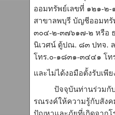
ออมทรัพย์เลขที่ ๑๒๑-
สาขาลพบุรี บัญชีออมทรัพย
๓๐๔-๒-๓๗๖๑๗-๒ หรือ ธน
นิเวศน์ ตู้ปณ. ๘๓ ปทจ. 
โทร.๐-๑๘๓๑-๓๔๔๑ โท
และไม่ได้งอมือตั้งรับเพี
ปัจจุบันท่านร่วมกับห
รณรงค์ให้ความรู้กับสังค
ปัญหาและภัยที่เกิดจากโร