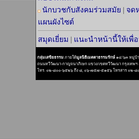
นักบวชกับสังคมร่วมสมัย
|
จดห
แผนผังไซต์
สมุดเยี่ยม
|
แนะนำหน้านี้ให้เพื่
กลุ่มเสขิยธรรม
ภายใต้
มูลนิธิเมตตาธรรมรักษ์
๑๔/๖๓ หมู่บ
ถนนทวีวัฒนา-กาญจนาภิเษก แขวง/เขตทวีวัฒนา กรุงเทพฯ
โทร. ๐๒-๘๐๐-๖๕๒๖ ถึง ๘, ๐๖-๗๕๗-๕๑๕๖ โทรสาร ๐๒-