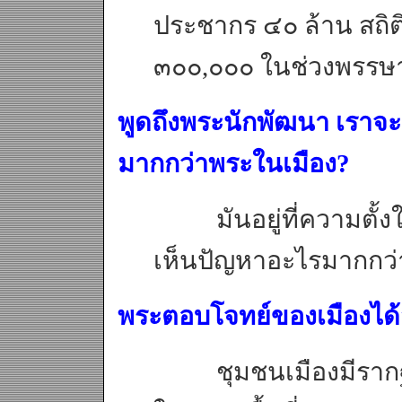
ประชากร ๔๐ ล้าน สถิติพ
๓๐๐,๐๐๐ ในช่วงพรรษ
พูดถึงพระนักพัฒนา เรา
มากกว่าพระในเมือง?
มันอยู่ที่ความตั้ง
เห็นปัญหาอะไรมากกว่า
พระตอบโจทย์ของเมืองได้
ชุมชนเมืองมีรากฐาน