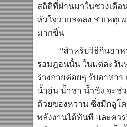
สถิติที่ผ่านมาในช่วงเดือน
หัวใจวายลดลง สาเหตุเพ
มากขึ้น
“สำหรับวิธีกินอาหาร
รอมฎอนนั้น ในแต่ละวันห
ร่างกายค่อยๆ รับอาหาร ค
น้ำอุ่น น้ำชา น้ำขิง จะช
ด้วยของหวาน ซึ่งมีกลูโ
พลังงานได้ทันที และควรก