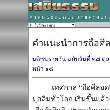
คำแนะนำการถือศี
มติชนรายวัน ฉบับวันที่ ๒๘ ตุล
หน้า ๑๘
เทศกาล “ถือศีลอด” 
มุสลิมทั่วโลก เริ่มขึ้นแล้