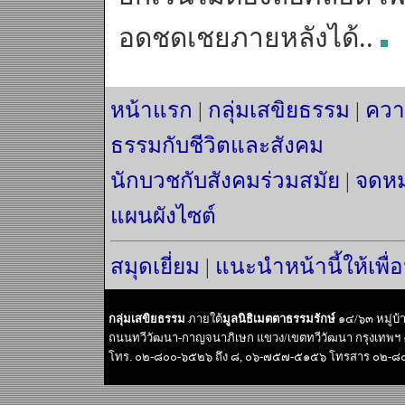
อดชดเชยภายหลังได้..
หน้าแรก
|
กลุ่มเสขิยธรรม
|
ควา
ธรรมกับชีวิตและสังคม
นักบวชกับสังคมร่วมสมัย
|
จดหม
แผนผังไซต์
สมุดเยี่ยม
|
แนะนำหน้านี้ให้เพื่
กลุ่มเสขิยธรรม
ภายใต้
มูลนิธิเมตตาธรรมรักษ์
๑๔/๖๓ หมู่บ
ถนนทวีวัฒนา-กาญจนาภิเษก แขวง/เขตทวีวัฒนา กรุงเทพฯ
โทร. ๐๒-๘๐๐-๖๕๒๖ ถึง ๘, ๐๖-๗๕๗-๕๑๕๖ โทรสาร ๐๒-