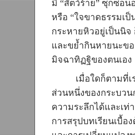
มี “สัตว์ร้าย” ซุกซ่อ
หรือ “ใจขาดธรรมเป็นเคร
กระหายหิวอยู่เป็นนิ
และขย้ำกินหายนะของผู้
มิจฉาทิฏฐิของตนเอง
เมื่อใดก็ตามที่เราได
ส่วนหนึ่งของกระบวนการ
ความระลึกได้และเท่าทั
การสรุปบทเรียนเบื้อง