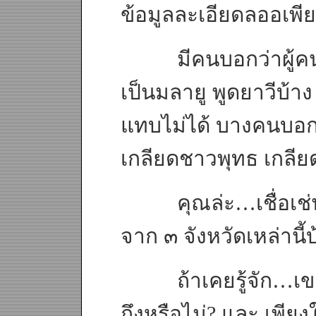
ข้อมูลละเอียดลออเพี
มีคนบอกว่าผู้คนที่
เป็นมลายู พูดยาวีบ้า
แทบไม่ได้ บางคนบอกว
เกลียดชาวพุทธ เกลีย
คุณล่ะ…เชื่อเช่นนั
จาก ๓ จังหวัดเหล่านี้
ถ้าเคยรู้จัก…เขา(ห
ถึงหรือไม่? และ เพีย