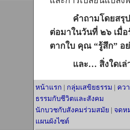
และการเปลี่ยนแปลงพ
คำถามโดยสรุปก็คือ 
ต่อมาในวันที่ ๒๖ เมื่อร
ตากใบ คุณ “รู้สึก” อย
และ… สิ่งใดเล่าที่ท
หน้าแรก
|
กลุ่มเสขิยธรรม
|
ควา
ธรรมกับชีวิตและสังคม
นักบวชกับสังคมร่วมสมัย
|
จดหม
แผนผังไซต์