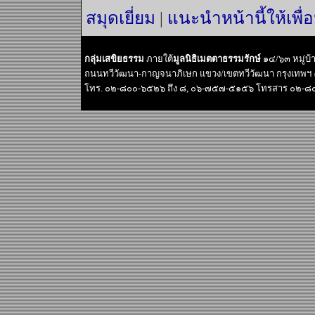
สมุดเยี่ยม
|
แนะนำหน้านี้ให้เพื่
กลุ่มเสขิยธรรม
ภายใต้
มูลนิธิเมตตาธรรมรักษ์
๑๔/๖๓ หมู่บ
ถนนทวีวัฒนา-กาญจนาภิเษก แขวง/เขตทวีวัฒนา กรุงเทพฯ
โทร. ๐๒-๘๐๐-๖๕๒๖ ถึง ๘, ๐๖-๗๕๗-๕๑๕๖ โทรสาร ๐๒-