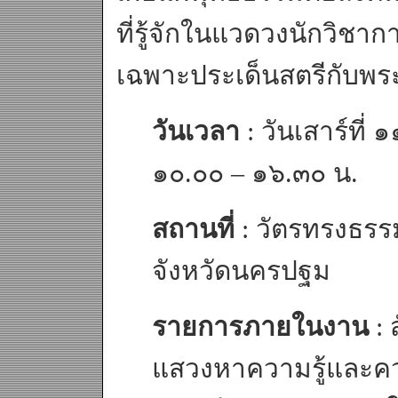
ที่รู้จักในแวดวงนักวิช
เฉพาะประเด็นสตรีกับพร
วันเวลา
: วันเสาร์ที
๑๐.๐๐ – ๑๖.๓๐ น.
สถานที่
: วัตรทรงธรร
จังหวัดนครปฐม
รายการภายในงาน
: 
แสวงหาความรู้และคว