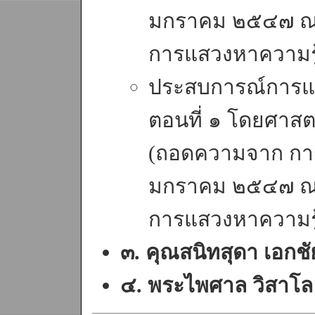
มกราคม ๒๕๔๗ ณ เ
การแสวงหาความรู้แ
ประสบการณ์การแ
ตอนที่ ๑ โดยศาส
(ถอดความจาก การเ
มกราคม ๒๕๔๗ ณ เ
การแสวงหาความรู้แ
๓. คุณสนิทสุดา เอกชั
๔. พระไพศาล วิสาโล