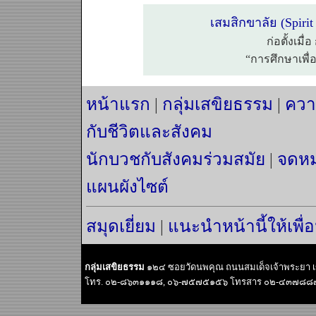
เสมสิกขาลัย (Spiri
ก่อตั้งเมื
“การศึกษาเพื่
หน้าแรก
|
กลุ่มเสขิยธรรม
|
ควา
กับชีวิตและสังคม
นักบวชกับสังคมร่วมสมัย
|
จดหม
แผนผังไซต์
สมุดเยี่ยม
|
แนะนำหน้านี้ให้เพื่
กลุ่มเสขิยธรรม
๑๒๔ ซอยวัดนพคุณ ถนนสมเด็จเจ้าพระยา 
โทร. ๐๒-๘๖๓๑๑๑๘, ๐๖-๗๕๗๕๑๕๖ โทรสาร ๐๒-๔๓๗๘