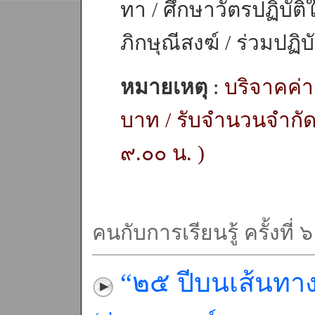
ทา / ศึกษาวัตรปฏิบัต
ภิกษุณีสงฆ์ / ร่วมปฏิ
หมายเหตุ
:
บริจาคค่
บาท / รับจำนวนจำกัด
๙.๐๐ น. )
คนกับการเรียนรู้ ครั้งที่ ๖
“๒๕ ปีบนเส้นทา