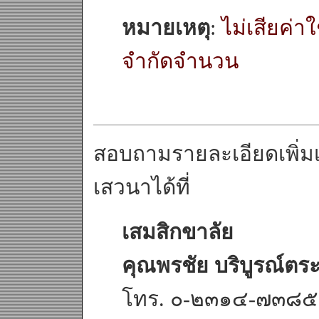
หมายเหตุ
:
ไม่เสียค่าใช
จำกัดจำนวน
สอบถามรายละเอียดเพิ่มเ
เสวนาได้ที่
เสมสิกขาลัย
คุณพรชัย บริบูรณ์ตระ
โทร. ๐-๒๓๑๔-๗๓๘๕ 