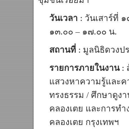
วันเวลา
: วันเสาร์ที
๑๓.๐๐ – ๑๗.๐๐ น.
สถานที่
: มูลนิธิดวงป
รายการภายในงาน
: 
แสวงหาความรู้และควา
ทรงธรรม / ศึกษาดูง
คลองเตย และการทำง
คลองเตย กรุงเทพฯ