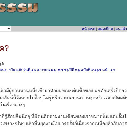
หน้าแรก
|
สมุดเยี่ยม
|
แนะนำหน
ุค?
ุล
ิชนรายวัน ฉบับวันที่ ๑๒ เมษายน พ.ศ. ๒๕๔๖ ปีที่ ๒๖ ฉบับที่ ๙๑๖๔ หน้า ๑๓
วมีผู้อ่านท่านหนึ่งเข้ามาทักผมขณะเดินซื้อของ พอทักเสร็จก็ต่อ
ลัมน์นี้จึงหายไปดื้อๆ ไม่รู้หรือว่าคนอ่านเขาหงุดหงิดเวลาเปิดมติ
นเรื่องต่างๆ
ู้สึกปลื้มนิดๆ ที่มีคนติดตามงานเขียนของเราขนาดนั้น แต่ปลื้มได้ว
็วเพราะจริงๆ แล้วที่หยุดงานไปบางครั้งก็เนื่องจากเหนื่อยล้ากับภาร