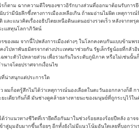
็ตาม ฉากความดีใจของชาวอิรักบางส่วนที่ออกมาต้อนรับการย
ับว่ามีนัยลึกซึ้งทางการเมืองเหลือเกิน ถ้าผมอ่านไม่ผิด เหตุการณ์
าติ และแนวคิดเรื่องอธิปไตยเหนือดินแดนอย่างรวดเร็ว หลังจากทรุ
ระแสทุนโลกาภิวัตน์
ผม จากนี้ไปพลังการเมืองต่างๆ ในโลกคงคบกันแบบข้ามพรมแ
ก็คงไปหาพันธมิตรจากต่างประเทศมาช่วยกัน รัฐเล็กรัฐน้อยที่กลัวอ
พาะตัวไปหลายส่วน เพื่อรวมกันในระดับภูมิภาค หรือไม่เช่นนั้นก
อำนาจโดยปราศจากเงื่อนไข
ที่น่าสนุกแต่ประการใด
ผมก็อดรู้สึกไม่ได้ว่าเหตุการณ์นองเลือดในตะวันออกกลางก็ดี 
เดียวกันก็ดี มันช่างดูคล้ายลางหายนะของมนุษย์ที่ถูกระบุไว้ใน
าแนวทางชีวิตที่เรายึดถือกันมาในช่วงร้อยสองร้อยปีหลัง อาจจ
ข้าสู่มุมอับมากขึ้นเรื่อยๆ อีกทั้งยังไม่มีแนวโน้มอันใดเลยที่บอกว่