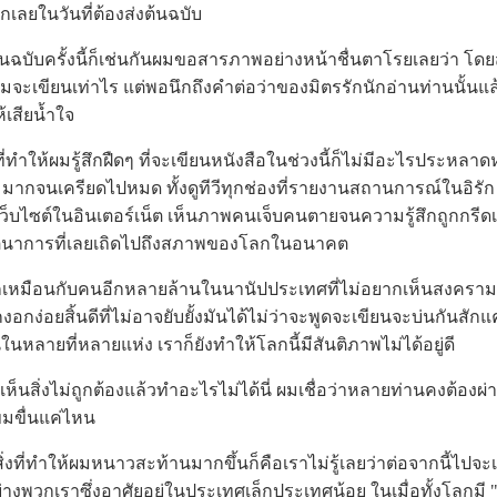
เลยในวันที่ต้องส่งต้นฉบับ
บครั้งนี้ก็เช่นกันผมขอสารภาพอย่างหน้าชื่นตาโรยเลยว่า โ
อมจะเขียนเท่าไร แต่พอนึกถึงคำต่อว่าของมิตรรักนักอ่านท่านนั้นแล้
้เสียน้ำใจ
ห้ผมรู้สึกฝืดๆ ที่จะเขียนหนังสือในช่วงนี้ก็ไม่มีอะไรประหลา
กจนเครียดไปหมด ทั้งดูทีวีทุกช่องที่รายงานสถานการณ์ในอิรัก ทั
็บไซต์ในอินเตอร์เน็ต เห็นภาพคนเจ็บคนตายจนความรู้สึกถูกกรีดเฉือน
จินตนาการที่เลยเถิดไปถึงสภาพของโลกในอนาคต
ือนกับคนอีกหลายล้านในนานัปประเทศที่ไม่อยากเห็นสงครามเกิด
กง่อยสิ้นดีที่ไม่อาจยับยั้งมันได้ไม่ว่าจะพูดจะเขียนจะบ่นกันสักแ
หลายที่หลายแห่ง เราก็ยังทำให้โลกนี้มีสันติภาพไม่ได้อยู่ดี
นสิ่งไม่ถูกต้องแล้วทำอะไรไม่ได้นี่ ผมเชื่อว่าหลายท่านคงต้องผ่
นขมขื่นแค่ไหน
งที่ทำให้ผมหนาวสะท้านมากขึ้นก็คือเราไม่รู้เลยว่าต่อจากนี้ไปจะ
่างพวกเราซึ่งอาศัยอยู่ในประเทศเล็กประเทศน้อย ในเมื่อทั้งโลกมี