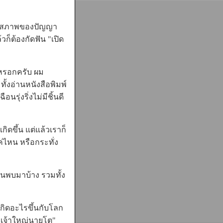
ดยสภาพของปัญญา
วก็ต้องกัดฟัน "เปิด
ดหรอกครับ ผม
้งอ่านหนังสือพิมพ์
รุ่งริ่งไม่มีชิ้นดี
ขึ้น แต่แล้วเราก็
ค่ไหน หรือกระทั่ง
านพบมาบ้าง รวมทั้ง
เกิดอะไรขึ้นกับโลก
 "เจ้าใหญ่นายโต"