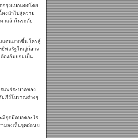
ึดกรุงแบกแดดโดย
นี้คงนำไปสู่ความ
ดมาแล้วในระดับ
ดนมากขึ้น ใครสู้
ิทธิพลรัฐใหญ่ก็อาจ
็ต้องก้มยอมเป็น
การแพร่ระบาดของ
คัมภีร์โบราณต่างๆ
ะมีจุดมืดบอดอะไร
าเรามองเห็นจุดอ่อนข