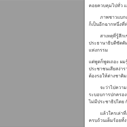
คอยควบคุมไปทั่ว 
ภาพชาวแบกแดดจำนว
ก็เป็นอีกฉากหนึ่งที่
สาเหตุที่รู้สึกเช่
ประธานาธิบดีซัดดั
แห่งกรรม
แต่พูดก็พูดเถอะ ผมร
ประชาชนเสียสง่าราศี
ต้องรอให้ต่างชาติ
จะว่าไปความกระอัก
ระบอบการปกครองที่
ไม่มีประชาธิปไตย ก
แล้วใครเล่าที่อยา
ครบถ้วนเต็มร้อยทั้งน