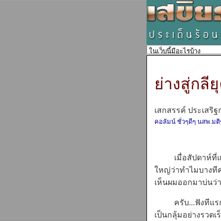
ย่างสู่กลีย
เสกสรรค์ ประเสริฐก
คอลัมน์ ชั่วๆดีๆ นสพ.มต
เมื่อสัปดาห์ที่แล้
ใหญ่ว่าทำไมบางทีคอ
เห็นผมออกมาบ่นว่าใ
ครับ...ฟังทีแรกก็ร
เป็นกลุ้มอย่างรวดเร