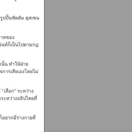
ั้นซัดดัม ฮุสเซน
ฐบาลของ
ันท์ก็เป็นไปตามกฎ
นั้น ทำให้ฝ่าย
ด็จการเสียเองโดยไม่
"เลือก" ระหว่าง
ระหว่างอธิปไตยที่
อยากมีร่างกายที่