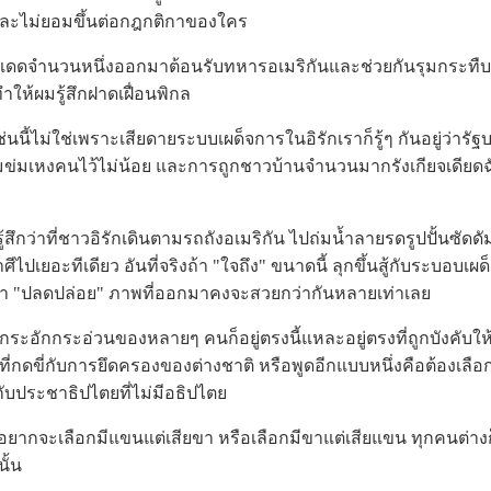
และไม่ยอมขึ้นต่อกฎกติกาของใคร
นหนึ่งออกมาต้อนรับทหารอเมริกันและช่วยกันรุมกระทืบรูปป
ทำให้ผมรู้สึกฝาดเฝื่อนพิกล
นนี้ไม่ใช่เพราะเสียดายระบบเผด็จการในอิรักเราก็รู้ๆ กันอยู่ว่ารั
มข่มเหงคนไว้ไม่น้อย และการถูกชาวบ้านจำนวนมากรังเกียจเดียดฉ
ู้สึกว่าที่ชาวอิรักเดินตามรถถังอเมริกัน ไปถ่มน้ำลายรดรูปปั้นซัดดัม
ไปเยอะทีเดียว อันที่จริงถ้า "ใจถึง" ขนาดนี้ ลุกขึ้นสู้กับระบอบเผ
มา "ปลดปล่อย" ภาพที่ออกมาคงจะสวยกว่ากันหลายเท่าเลย
กระอ่วนของหลายๆ คนก็อยู่ตรงนี้แหละอยู่ตรงที่ถูกบังคับให้ 
กดขี่กับการยึดครองของต่างชาติ หรือพูดอีกแบบหนึ่งคือต้องเลือก
ับประชาธิปไตยที่ไม่มีอธิปไตย
กจะเลือกมีแขนแต่เสียขา หรือเลือกมีขาแต่เสียแขน ทุกคนต่างก็
ั้น