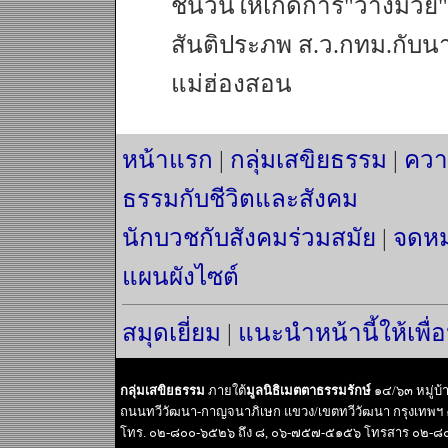
ชนวนให้เกิดการ"วางมวย"
สันติประภพ ส.ว.กทม.กับนา
แม่ฮ่องสอน
หน้าแรก
|
กลุ่มเสขิยธรรม
|
ควา
ธรรมกับชีวิตและสังคม
นักบวชกับสังคมร่วมสมัย
|
จดหม
แผนผังไซต์
สมุดเยี่ยม
|
แนะนำหน้านี้ให้เพื่
กลุ่มเสขิยธรรม
ภายใต้
มูลนิธิเมตตาธรรมรักษ์
๑๔/๖๓ หมู่บ
ถนนทวีวัฒนา-กาญจนาภิเษก แขวง/เขตทวีวัฒนา กรุงเทพฯ
โทร. ๐๒-๘๐๐-๖๕๒๖ ถึง ๘, ๐๖-๗๕๗-๕๑๕๖ โทรสาร ๐๒-