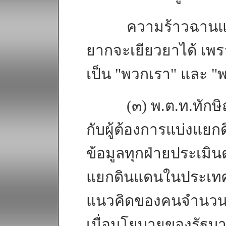
ความร้าวฉานและคว
ยากจะเยียวยาได้ เพร
เป็น "พวกเรา" และ "พ
(๓) พ.ต.ท.ทักษิณ ก
กับผู้ต้องการแบ่งแยก
ข้อมูลทุกฝ่ายประเมินต
แยกดินแดนในประเทศไท
แนวคิดของคนจำนวนน้
เมื่อนโยบายของรัฐบาลน