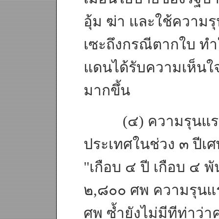
อุ้ม ฆ่า และใช้ความร
เซะถึงกรณีตากใบ ทำ
แดนได้รับความเห็นใจ
มากขึ้น
(๔) ความรุนแรงที
ประเทศในช่วง ๓ ปีเศษ
"เกือบ ๔ ปี เกือบ ๔ 
๒,๘๐๐ ศพ ความรุนแร
ศพ ซ้ำยังไม่มีทีท่า