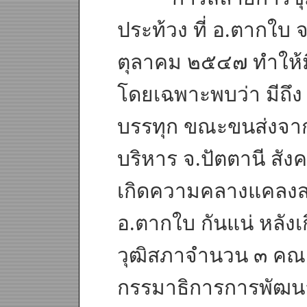
ประท้วง ที่ อ.ตากใบ จ
ตุลาคม ๒๕๔๗ ทำให้ม
โดยเฉพาะพบว่า มีถึง
บรรทุก ขณะขนส่งจาก
บริหาร จ.ปัตตานี สั
เกิดความคลางแคลงสงสั
อ.ตากใบ กันแน่ หลัง
วุฒิสภาจำนวน ๓ คณ
กรรมาธิการการพัฒน