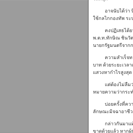
อาจนับได้ว่า นี่เป
ใช้กลไกกองทัพ ระบ
คงปฏิเสธได้ยาก ว
พ.ต.ท.ทักษิณ ชินวัต
นายกรัฐมนตรีจากกา
ความสำเร็จทางธุร
บาท ด้วยระยะเวลา
แสวงหากำไรสูงสุด
แต่ต้องไม่ลืมว่า "
หมายความว่ากระท
บ่อยครั้งที่ความ
ลักษณะมิจฉาอาชีวะ 
กล่าวกันมาแม้ในชา
ขาดด้วยแล้ว หากผู้