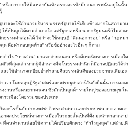
อการจะให้มีแหล่งบันเทิงครบวงจรซึ่งมีบ่อนการพนันอยู่ในนั้น เป
้
าลจะใช้อำนาจบริหาร พรรครัฐบาลใช้เสียงข้างมากในสภามาเป
) ให้เป็นถูกได้ตามอำเภอใจ แต่รัฐบาลหรือ นายกรัฐมนตรีก็ไม่สาม
ลักธรรมคำสอนได้ ไม่ว่าจะใช้ทฤษฎี "คิดนอกกรอบ" หรือ "กฎหมาย
สุด คือคำตอบสุดท้าย" หรือข้ออ้างอะไรอื่น ๆ ก็ตาม
ำไร "บางส่วน" มาแจกจ่ายคนจน หรือมีเทคนิคทางการเมืองใด
ย แต่ถึงที่สุดแล้ว หากผู้มีอำนาจมีมโนธรรมสำนึก ก็มิอาจปฏิเสธได้
และใช้อำนาจเหยียบย่ำทำลายศีลธรรมอันดีของประชาชนเสียเอง
่า โดยทฤษฎีรัฐศาสตร์และเศรษฐศาสตร์อันยั่งยืนนั้น การมอมเ
้แรงงานหรือคนยากคนจน ซึ่งมักเป็นลูกค้ารายใหญ่ของอบายมุข ใ
กิจการเมืองโดยรวมของประเทศ
ไรขึ้นกับประเทศชาติ พระศาสนา และประชาชน อาจคาดเดาได
ถือเอาผลประโยชน์ทางการเมืองในระยะสั้นเป็นที่ตั้ง มุ่งนำพาอาณา
ที่คนจำนวนน้อยใช้ความได้เปรียบตักตวง "กำไรสูงสุด" แต่ฝ่ายเด