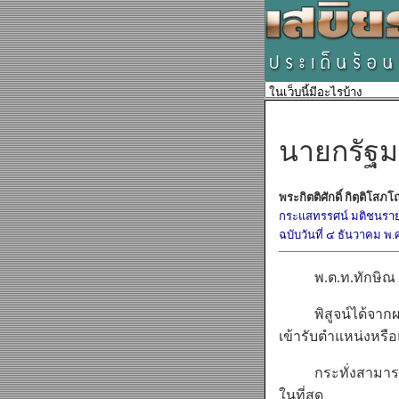
นายกรัฐม
พระกิตติศักดิ์ กิตฺติโสภ
กระแสทรรศน์ มติชนราย
ฉบับวันที่ ๔ ธันวาคม พ.
พ.ต.ท.ทักษิณ ชิน
พิสูจน์ได้จากผลป
เข้ารับตำแหน่งหร
กระทั่งสามารถใช้ค
ในที่สุด