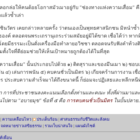
ล่อให้คนด้อยโอกาสมัวเมาอยู่กับ "ช่องทางแห่งความเสื่อม" คื
ำแล้วซ้ำเล่า
วัตร เคยกล่าวหลายครั้ง ว่าตนเองเป็นพุทธศาสนิกชน มิหนำซ้ำ
์ ตลอดจนพระเถรานุเถระร่วมสมัยอยู่มิได้ขาด เชื่อได้ว่า หากมีเว
ู่ โดยมีธรรมะเป็นดั่งเครื่องมือทำลายอวิชชา ตลอดจนรับฟังคำท้ว
ตั้งใจที่ดีย่อมช่วยให้เห็นเป้าหมายถูกต้องได้ในที่สุด
เสื่อม" นั้นประกอบไปด้วย ๑) ติดสุราและของมึนเมา ๒) ชอบเท
่น ๔) เล่นการพนัน ๕) คบคนชั่วเป็นมิตร ๖) เกียจคร้านการงาน เชื่อ
ตร ประสบความสำเร็จมาได้ถึงขนาดนี้ ก็ย่อมจะปฏิเสธและหลีกหนีทั้ง
การที่ประชาชนลงคะแนนเลือกตั้งท่านและคณะ ทั้งที่ผ่านมาและก
ป็นไปตาม "อบายมุข" ข้อที่ ๕ คือ
การคบคนชั่วเป็นมิตร
ในบั้นปลาย.
|
ความเคลื่อนไหว
|
ประเด็นร้อน
|
ศาสนธรรมกับชีวิตและสังคม
|
จดหมายข่าวเสขิยธรรม
|
รวมเว็บน่าสนใจ
|
แผนผังไซต์
้เพื่อน