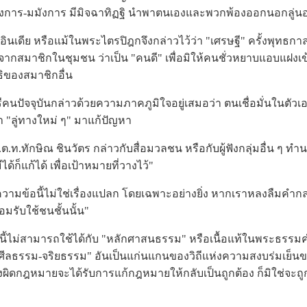
งการ-มมังการ มีมิจฉาทิฏฐิ นำพาตนเองและพวกพ้องออกนอกลู่นอก
ดีย หรือแม้ในพระไตรปิฎกจึงกล่าวไว้ว่า "เศรษฐี" ครั้งพุทธกาล
ากสมาชิกในชุมชน ว่าเป็น "คนดี" เพื่อมิให้คนชั่วหยาบแอบแฝงเข
ทธิของสมาชิกอื่น
จุบันกล่าวด้วยความภาคภูมิใจอยู่เสมอว่า ตนเชื่อมั่นในตัวเอ
 "ลู่ทางใหม่ ๆ" มาแก้ปัญหา
.ทักษิณ ชินวัตร กล่าวกับสื่อมวลชน หรือกับผู้ฟังกลุ่มอื่น ๆ ทำ
ีได้ก็แก้ได้ เพื่อเป้าหมายที่วางไว้"
้อนี้ไม่ใช่เรื่องแปลก โดยเฉพาะอย่างยิ่ง หากเราหลงลืมคำกล่
มรับใช้ชนชั้นนั้น"
ม่สามารถใช้ได้กับ "หลักศาสนธรรม" หรือเนื้อแท้ในพระธรร
ักศีลธรรม-จริยธรรม" อันเป็นแก่นแกนของวิถีแห่งความสงบร่มเย็น
ุดสิ่งผิดกฎหมายจะได้รับการแก้กฎหมายให้กลับเป็นถูกต้อง ก็มิใช่