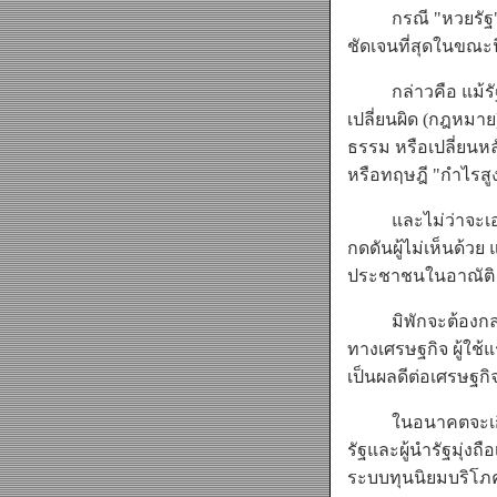
กรณี "หวยรัฐ" หรื
ชัดเจนที่สุดในขณะนี
กล่าวคือ แม้รัฐบ
เปลี่ยนผิด (กฎหมาย
ธรรม หรือเปลี่ยนห
หรือทฤษฎี "กำไรสูง
และไม่ว่าจะเอาก
กดดันผู้ไม่เห็นด้ว
ประชาชนในอาณัติ 
มิพักจะต้องกล่าวว
ทางเศรษฐกิจ ผู้ใช
เป็นผลดีต่อเศรษฐ
ในอนาคตจะเกิดอะ
รัฐและผู้นำรัฐมุ่ง
ระบบทุนนิยมบริโภค 