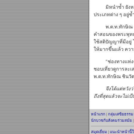
มิหนำซ้ำ ยังหลอก
ประเภทต่าง ๆ อยู่ซ้
พ.ต.ท.ทักษิณ ชิน
คำสอนของพระพุทธองค
ใช้สติปัญญาที่มีอย
ให้มากขึ้นแล้ว ความ
"ช่องทางแห่งความ
ชอบเที่ยวดูการละเล
พ.ต.ท.ทักษิณ ชินวั
จึงได้แต่หวังว่า 
ถึงที่สุดแล้วจะไม่เ
หน้าแรก
|
กลุ่มเสขิยธรรม
นักบวชกับสังคมร่วมสมัย
สมุดเยี่ยม
|
แนะนำหน้านี้ให