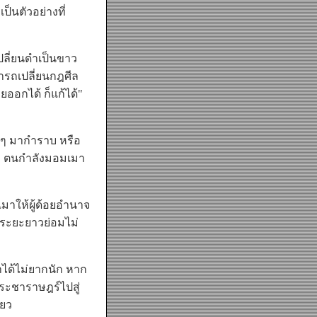
็นตัวอย่างที่
ลี่ยนดำเป็นขาว
ารถเปลี่ยนกฎศีล
ออกได้ ก็แก้ได้"
ๆ มากำราบ หรือ
ว่า ตนกำลังมอมเมา
มาให้ผู้ด้อยอำนาจ
นระยะยาวย่อมไม่
้ไม่ยากนัก หาก
ประชาราษฎร์ไปสู่
ียว