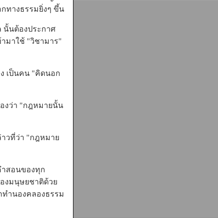
ทางธรรมยิ่งๆ ขึ้น
 นั้นต้องประกาศ
้ามาใช้ "วิชามาร"
ง เป็นคน "คิดนอก
นองว่า "กฎหมายนั้น
าวที่ว่า "กฎหมาย
มคำสอนของทุก
ของมนุษยชาติด้วย
จะถูกทำนองคลองธรรม