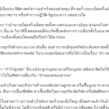
็นประวัติศาสตร์ความสำเร็จของฝ่ายทุน ที่รวดเร็วและเบ็ดเสร็จเด็ด
บราชการ หรือทำการปฏิวัติ-รัฐประหาร แต่อย่างใด
่าอำนาจเบ็ดเสร็จเด็ดขาดทั้งทางตรงและทางอ้อม ผ่านกลไกต่
ร นั้น ณ วินาทีนี้ ตลอดจนที่จะเกิดขึ้นหลังจากการเลือกตั้งในอนาคต
รเลือกตั้งคนใดเคยมีหรือทำได้มาก่อน
กิจด้วยระยะเวลาอันสั้น จนสามารถมีทุนทรัพย์ระดับหลายหม
เพียงสองทศวรรษเศษ ในระบบทุนนิยมอาจถือได้ว่าเป็นเรื่อง "คว
กำไรสูงสุด" นั้น แม้จะถูกกฎหมาย (หรือกฎหมายยังเอาผิดไม่ได้?
ำไปในทิศทางเดียวกับ "ทำนองคลองธรรม"
สำเร็จทางธุรกิจการค้าแบบสัมปทานผูกขาด หรือซื้อถูกมาก-ขา
คือการเลี้ยงชีพผิด หาเลี้ยงชีพในทางทุจริต ผิดวินัย หรือผิดศีลธร
ดกว่า ความสำเร็จอันรวดเร็วและยิ่งใหญ่ เมื่อผสานเข้ากับอำน
นั้นไม่มีธรรม ไม่มีการเจริญสติ หรือมีการภาวนาเพียงพอ ก็ง่ายที่