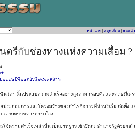
หน้าแรก
|
สมุดเยี่ยม
|
แนะนำหน
นตรี
กับ
ช่องทางแห่งความเสื่อม ?
โณ
วัน
ศ. ๒๕๔๖ ปีที่ ๒๖ ฉบับที่ ๙๔๐๐ หน้า ๖
วัตร นั้นประสบความสำเร็จอย่างสูงตามกรอบคิดและทฤษฎีเศร
ระกอบการและโครงสร้างของกำไรกิจการที่ท่านริเริ่ม ก่อตั้ง แ
ือแสดงบทบาททางการเมือง
วามสำเร็จเหล่านั้น เป็นบาทฐานเข้ายึดกุมอำนาจรัฐด้วยกลไกก