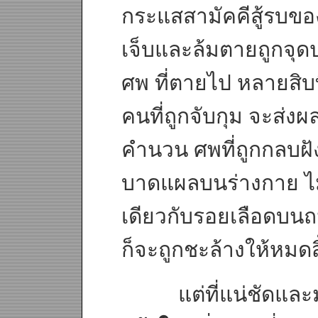
กระแสสามัคคีสู้รบของ
เจ็บและล้มตายถูกจุด
ศพ ที่ตายไป หลายสิบ
คนที่ถูกจับกุม จะส่ง
คำนวน ศพที่ถูกกลบฝั
บาดแผลบนร่างกาย ไม
เดียวกับรอยเลือดบนถน
ก็จะถูกชะล้างให้หมดส
แต่ที่แน่ชัดและมาก