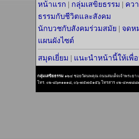
หน้าแรก
|
กลุ่มเสขิยธรรม
|
ควา
ธรรมกับชีวิตและสังคม
นักบวชกับสังคมร่วมสมัย
|
จดหม
แผนผังไซต์
สมุดเยี่ยม
|
แนะนำหน้านี้ให้เพื่
กลุ่มเสขิยธรรม
๑๒๔ ซอยวัดนพคุณ ถนนสมเด็จเจ้าพระยา 
โทร. ๐๒-๘๖๓๑๑๑๘, ๐๖-๗๕๗๕๑๕๖ โทรสาร ๐๒-๔๓๗๘