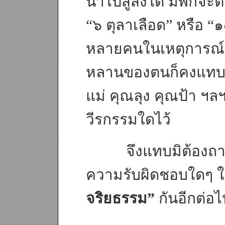
นำไปสู่สิ่งใด มิพักจ
“๖ ตุลาเลือด” หรือ “
หลายคนในเหตุการณ์จะย
หลานของตนก็คงแทบมิไ
แม่ คุณลุง คุณป้า ฯล
วีรกรรมใดไว้
จึงแทบมิต้องถามห
ความรับผิดชอบใดๆ ใ
จริยธรรม”
กันอีกต่อ