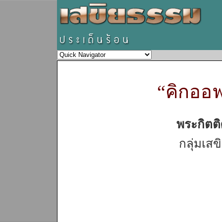
“คิกออฟ
พระกิตติ
กลุ่มเสข