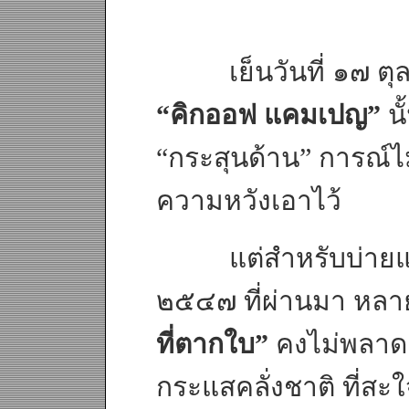
เย็นวันที่ ๑๗ ตุลา
“คิกออฟ แคมเปญ”
นั
“กระสุนด้าน” การณ์ไม
ความหวังเอาไว้
แต่สำหรับบ่ายและเ
๒๕๔๗ ที่ผ่านมา หลา
ที่ตากใบ”
คงไม่พลาดเ
กระแสคลั่งชาติ ที่สะ