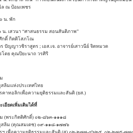
วไล ณ ป้อมเพชร
 น. พัก
๐ น. เสวนา “ศาสนธรรม สอนสันติภาพ”
ักดิ์ กิตติโสภโณ
ร ปัญญาวชิราสูตร ; เอส.เจ. อาจารย์เสาวนีย์ จิตหมวด
โดย คุณปิยะนาถ วรศิริ
รม
ุสลิมแห่งประเทศไทย
าทอลิกเพื่อความยุติธรรมและสันติ (ยส.)
ยดเพิ่มเติมได้ที่
รม (พระกิตติศักดิ์) ๐๒-๘๖๓-๑๑๑๘
ุสลิม (คุณสมเดช) ๐๙-๑๑๘-๑๗๗๖
 เพื่อความยุติธรรมและสันติ (สุ) ๐๒-๒๗๗-๔๖๒๕, ๐๒-๒๗๕-๗๗