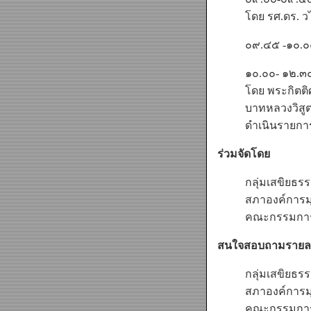
โดย รศ.ดร. 
๐๙.๔๕ -๑๐.๐๐
๑๐.๐๐- ๑๒.๓
โดย พระกิตติศ
บาทหลวงวิสูต
ดำเนินรายการ
ร่วมจัดโดย
กลุ่มเสขิยธร
สภาองค์การม
คณะกรรมการค
สนใจสอบถามรายละเอี
กลุ่มเสขิยธร
สภาองค์การม
คณะกรรมการฯ