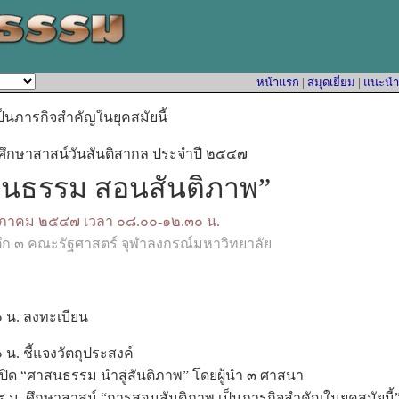
หน้าแรก
|
สมุดเยี่ยม
|
แนะนำหน
็นภารกิจสำคัญในยุคสมัยนี้
ศึกษาสาสน์วันสันติสากล ประจำปี ๒๕๔๗
นธรรม สอนสันติภาพ”
พฤษภาคม ๒๕๔๗ เวลา ๐๘.๐๐-๑๒.๓๐ น.
ึก ๓ คณะรัฐศาสตร์ จุฬาลงกรณ์มหาวิทยาลัย
 น. ลงทะเบียน
น. ชี้แจงวัตถุประสงค์
ปิด “ศาสนธรรม นำสู่สันติภาพ” โดยผู้นำ ๓ ศาสนา
น. ศึกษาสาสน์ “การสอนสันติภาพ เป็นภารกิจสำคัญในยุคสมัยนี้