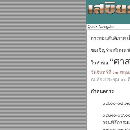
การสอนสันติภาพ เป
ขอเชิญร่วมสัมมนา
“ศาส
ในหัวข้อ
วันจันทร์ที่ ๓๑ 
ณ ห้องประชุม ๑๒ ต
กำหนดการ
๐๘.๐๐-๐๘.๓๐
๐๘.๓๐-๐๙.๐๐ 
วจนพิธีกรรมเ
๐๙.๐๐-๐๙.๔๕ 